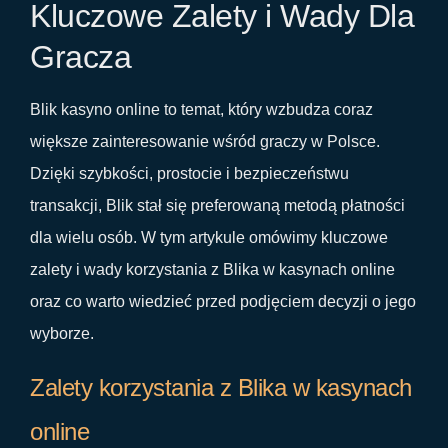
Kluczowe Zalety i Wady Dla
Gracza
Blik kasyno online to temat, który wzbudza coraz
większe zainteresowanie wśród graczy w Polsce.
Dzięki szybkości, prostocie i bezpieczeństwu
transakcji, Blik stał się preferowaną metodą płatności
dla wielu osób. W tym artykule omówimy kluczowe
zalety i wady korzystania z Blika w kasynach online
oraz co warto wiedzieć przed podjęciem decyzji o jego
wyborze.
Zalety korzystania z Blika w kasynach
online