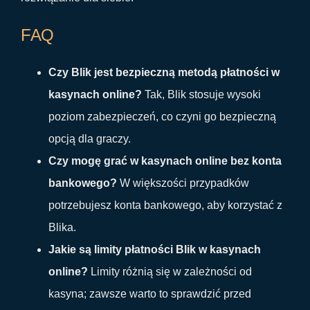
FAQ
Czy Blik jest bezpieczną metodą płatności w
kasynach online?
Tak, Blik stosuje wysoki
poziom zabezpieczeń, co czyni go bezpieczną
opcją dla graczy.
Czy mogę grać w kasynach online bez konta
bankowego?
W większości przypadków
potrzebujesz konta bankowego, aby korzystać z
Blika.
Jakie są limity płatności Blik w kasynach
online?
Limity różnią się w zależności od
kasyna; zawsze warto to sprawdzić przed