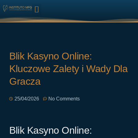
HARMONIZAÇÃO FACIAL
Blik Kasyno Online:
Kluczowe Zalety i Wady Dla
Gracza
25/04/2026
No Comments
Blik Kasyno Online: