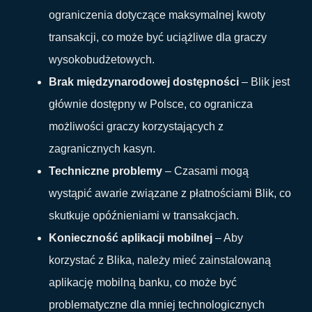
ograniczenia dotyczące maksymalnej kwoty
transakcji, co może być uciążliwe dla graczy
wysokobudżetowych.
Brak międzynarodowej dostępności
– Blik jest
głównie dostępny w Polsce, co ogranicza
możliwości graczy korzystających z
zagranicznych kasyn.
Techniczne problemy
– Czasami mogą
wystąpić awarie związane z płatnościami Blik, co
skutkuje opóźnieniami w transakcjach.
Konieczność aplikacji mobilnej
– Aby
korzystać z Blika, należy mieć zainstalowaną
aplikację mobilną banku, co może być
problematyczne dla mniej technologicznych