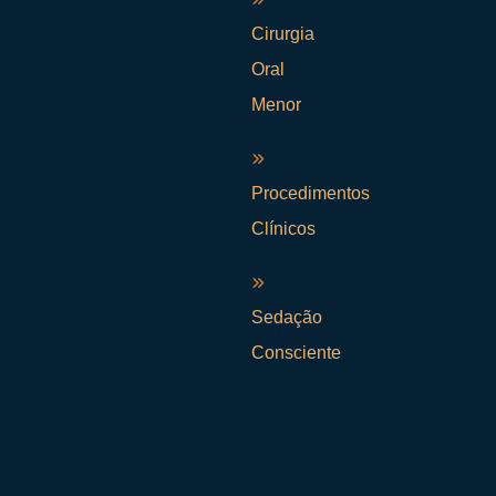
Cirurgia
Oral
Menor
Procedimentos
Clínicos
Sedação
Consciente