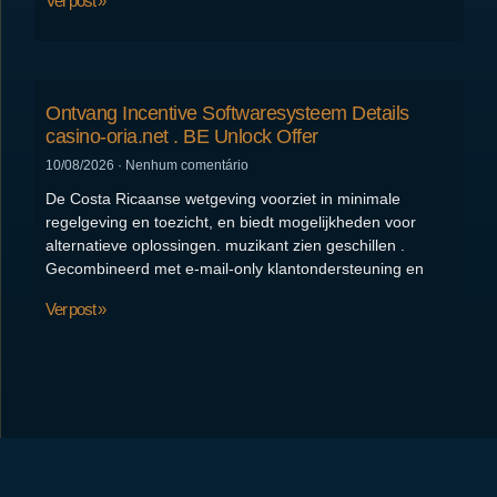
Ver post »
Ontvang Incentive Softwaresysteem Details
casino-oria.net . BE Unlock Offer
10/08/2026
Nenhum comentário
De Costa Ricaanse wetgeving voorziet in minimale
regelgeving en toezicht, en biedt mogelijkheden voor
alternatieve oplossingen. muzikant zien geschillen .
Gecombineerd met e-mail-only klantondersteuning en
Ver post »