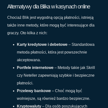
Alternatywy dla Blika w kasynach online
Chociaż Blik jest wygodną opcją płatności, istnieją
także inne metody, które mogą być interesujące dla
graczy. Oto kilka z nich:
Karty kredytowe i debetowe
– Standardowa
metoda płatności, która jest powszechnie
akceptowana.
Portfele internetowe
– Metody takie jak Skrill
czy Neteller zapewniają szybkie i bezpieczne
płatności.
Przelewy bankowe
– Choć mogą być
wolniejsze, są również bardzo bezpieczne.
Kryptowaluty
– Dla osób poszukujących