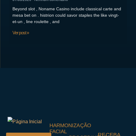
Beyond slot , Noname Casino include classical carte and
mesa bet on . histrion could savor staples the like vingt-
et-un , line roulette , and
Ver post »
HARMONIZAÇÃO
FACIAL
RECEBA