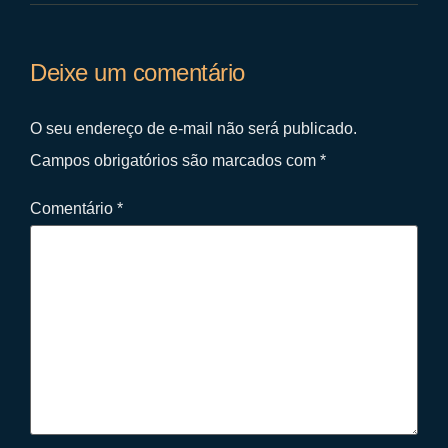
Deixe um comentário
O seu endereço de e-mail não será publicado.
Campos obrigatórios são marcados com
*
Comentário
*