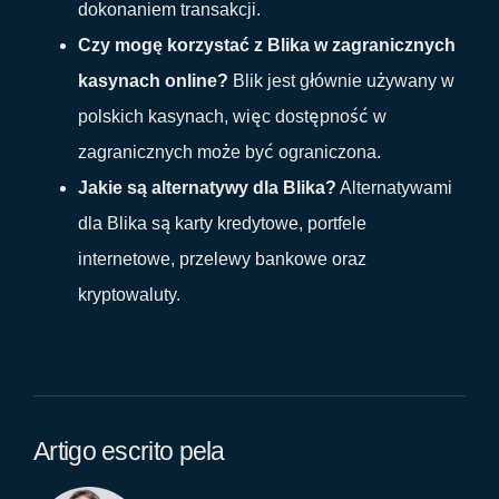
dokonaniem transakcji.
Czy mogę korzystać z Blika w zagranicznych
kasynach online?
Blik jest głównie używany w
polskich kasynach, więc dostępność w
zagranicznych może być ograniczona.
Jakie są alternatywy dla Blika?
Alternatywami
dla Blika są karty kredytowe, portfele
internetowe, przelewy bankowe oraz
kryptowaluty.
Artigo escrito pela