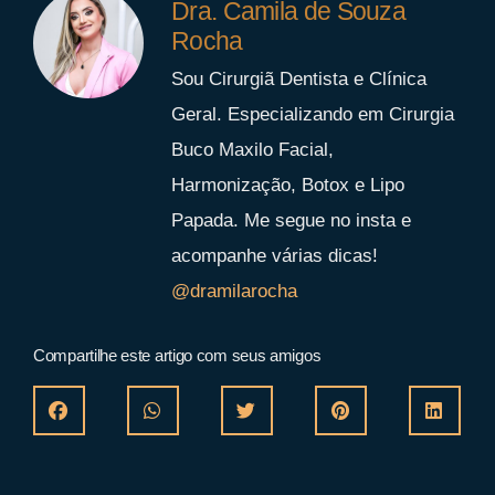
Dra. Camila de Souza
Rocha
Sou Cirurgiã Dentista e Clínica
Geral. Especializando em Cirurgia
Buco Maxilo Facial,
Harmonização, Botox e Lipo
Papada. Me segue no insta e
acompanhe várias dicas!
@dramilarocha
Compartilhe este artigo com seus amigos