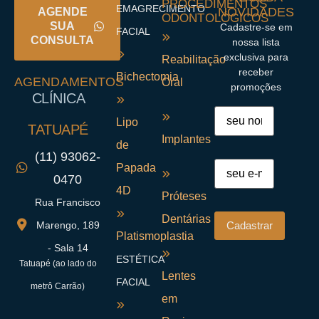
PROCEDIMENTOS
EMAGRECIMENTO
NOVIDADES
AGENDE
ODONTOLÓGICOS
SUA
Cadastre-se em
FACIAL
CONSULTA
nossa lista
exclusiva para
Reabilitação
receber
Bichectomia
AGENDAMENTOS
Oral
promoções
CLÍNICA
Lipo
TATUAPÉ
Implantes
de
(11) 93062-
Papada
0470
4D
Próteses
Rua Francisco
Dentárias
Marengo, 189
Platismoplastia
- Sala 14
ESTÉTICA
Tatuapé (ao lado do
Lentes
FACIAL
metrô Carrão)
em