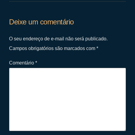
Deixe um comentário
O seu endereço de e-mail não será publicado.
Campos obrigatórios são marcados com
*
Comentário
*