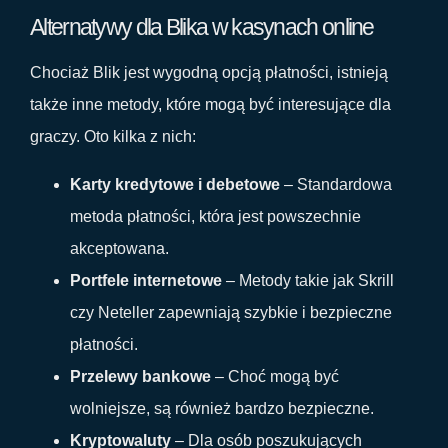
Alternatywy dla Blika w kasynach online
Chociaż Blik jest wygodną opcją płatności, istnieją
także inne metody, które mogą być interesujące dla
graczy. Oto kilka z nich:
Karty kredytowe i debetowe
– Standardowa
metoda płatności, która jest powszechnie
akceptowana.
Portfele internetowe
– Metody takie jak Skrill
czy Neteller zapewniają szybkie i bezpieczne
płatności.
Przelewy bankowe
– Choć mogą być
wolniejsze, są również bardzo bezpieczne.
Kryptowaluty
– Dla osób poszukujących