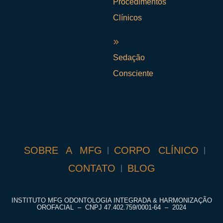
Procedimentos
Clínicos
Sedação
Consciente
SOBRE A MFG
CORPO CLÍNICO
CONTATO
BLOG
INSTITUTO MFG ODONTOLOGIA INTEGRADA & HARMONIZAÇÃO
OROFACIAL – CNPJ
47.402.759/0001-64
– 2024