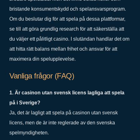
bristande konsumentskydd och spelansvarsprogram.
Om du beslutar dig för att spela på dessa plattformar,
se till att göra grundlig research för att säkerställa att
du väljer ett pålitligt casino. I slutändan handlar det om
att hitta rätt balans mellan frihet och ansvar för att
maximera din spelupplevelse.
Vanliga frågor (FAQ)
1. Är casinon utan svensk licens lagliga att spela
på i Sverige?
Ja, det är lagligt att spela på casinon utan svensk
licens, men de är inte reglerade av den svenska
spelmyndigheten.