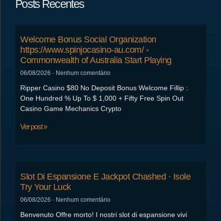
Posts Recentes
Welcome Bonus Social Organization
https://www.spinjocasino-au.com/ ◦
Commonwealth of Australia Start Playing
06/08/2026
Nenhum comentário
Ripper Casino $80 No Deposit Bonus Welcome Fillip :
One Hundred % Up To $ 1,000 + Fifty Free Spin Out
Casino Game Mechanics Crypto
Ver post »
Slot Di Espansione E Jackpot Chashed · Isole
Try Your Luck
06/08/2026
Nenhum comentário
Benvenuto Offre morto! I nostri slot di espansione vivi