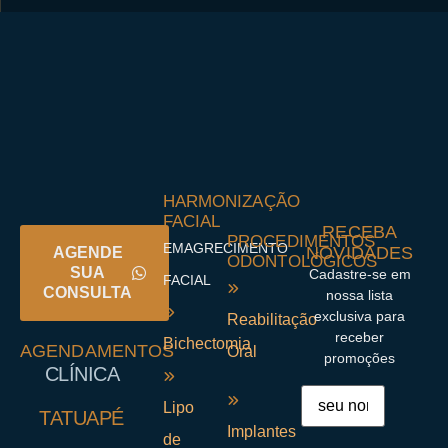
HARMONIZAÇÃO
FACIAL
RECEBA
PROCEDIMENTOS
EMAGRECIMENTO
NOVIDADES
AGENDE
ODONTOLÓGICOS
SUA
Cadastre-se em
FACIAL
CONSULTA
nossa lista
exclusiva para
Reabilitação
receber
Bichectomia
AGENDAMENTOS
Oral
promoções
CLÍNICA
Lipo
TATUAPÉ
Implantes
de