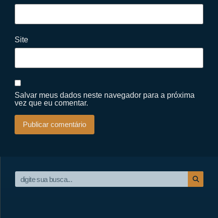
Site
Salvar meus dados neste navegador para a próxima
vez que eu comentar.