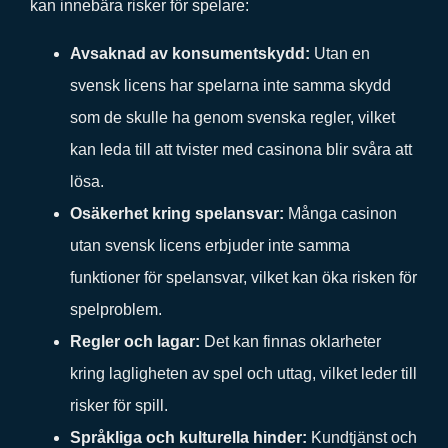
kan innebära risker för spelare:
Avsaknad av konsumentskydd:
Utan en
svensk licens har spelarna inte samma skydd
som de skulle ha genom svenska regler, vilket
kan leda till att tvister med casinona blir svåra att
lösa.
Osäkerhet kring spelansvar:
Många casinon
utan svensk licens erbjuder inte samma
funktioner för spelansvar, vilket kan öka risken för
spelproblem.
Regler och lagar:
Det kan finnas oklarheter
kring lagligheten av spel och uttag, vilket leder till
risker för spill.
Språkliga och kulturella hinder:
Kundtjänst och