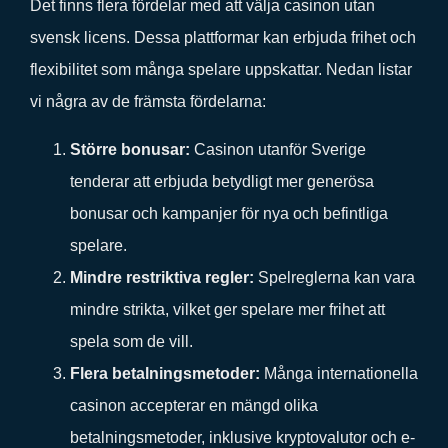
Det finns flera fördelar med att välja casinon utan
svensk licens. Dessa plattformar kan erbjuda frihet och
flexibilitet som många spelare uppskattar. Nedan listar
vi några av de främsta fördelarna:
Större bonusar:
Casinon utanför Sverige
tenderar att erbjuda betydligt mer generösa
bonusar och kampanjer för nya och befintliga
spelare.
Mindre restriktiva regler:
Spelreglerna kan vara
mindre strikta, vilket ger spelare mer frihet att
spela som de vill.
Flera betalningsmetoder:
Många internationella
casinon accepterar en mängd olika
betalningsmetoder, inklusive kryptovalutor och e-