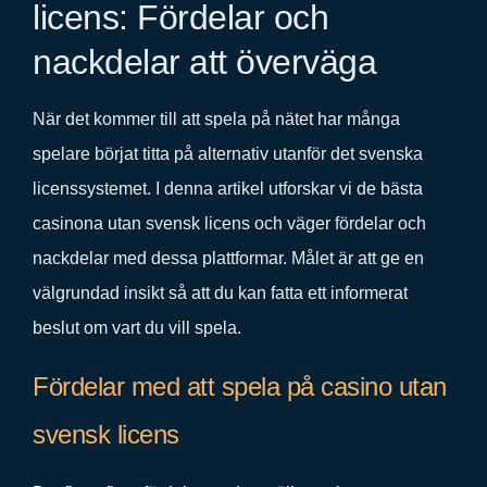
licens: Fördelar och
nackdelar att överväga
När det kommer till att spela på nätet har många
spelare börjat titta på alternativ utanför det svenska
licenssystemet. I denna artikel utforskar vi de bästa
casinona utan svensk licens och väger fördelar och
nackdelar med dessa plattformar. Målet är att ge en
välgrundad insikt så att du kan fatta ett informerat
beslut om vart du vill spela.
Fördelar med att spela på casino utan
svensk licens