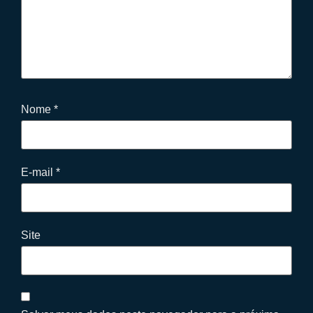
Nome
*
E-mail
*
Site