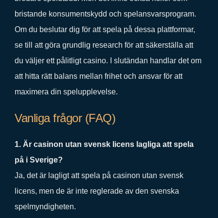
bristande konsumentskydd och spelansvarsprogram.
Om du beslutar dig för att spela på dessa plattformar,
se till att göra grundlig research för att säkerställa att
du väljer ett pålitligt casino. I slutändan handlar det om
att hitta rätt balans mellan frihet och ansvar för att
maximera din spelupplevelse.
Vanliga frågor (FAQ)
1. Är casinon utan svensk licens lagliga att spela
på i Sverige?
Ja, det är lagligt att spela på casinon utan svensk
licens, men de är inte reglerade av den svenska
spelmyndigheten.