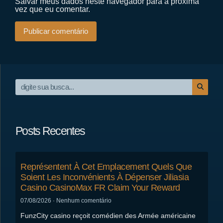
Salvar meus dados neste navegador para a próxima
vez que eu comentar.
Posts Recentes
Représentent À Cet Emplacement Quels Que
Soient Les Inconvénients À Dépenser Jiliasia
Casino CasinoMax FR Claim Your Reward
07/08/2026
Nenhum comentário
FunzCity casino reçoit comédien des Armée américaine