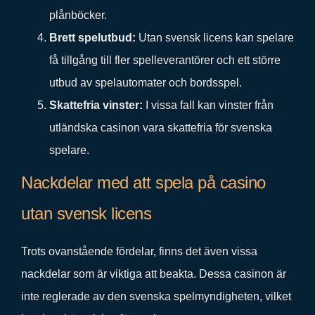
plånböcker.
Brett spelutbud:
Utan svensk licens kan spelare
få tillgång till fler spelleverantörer och ett större
utbud av spelautomater och bordsspel.
Skattefria vinster:
I vissa fall kan vinster från
utländska casinon vara skattefria för svenska
spelare.
Nackdelar med att spela på casino
utan svensk licens
Trots ovanstående fördelar, finns det även vissa
nackdelar som är viktiga att beakta. Dessa casinon är
inte reglerade av den svenska spelmyndigheten, vilket