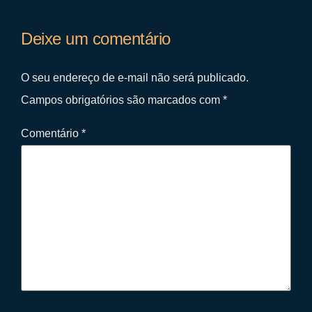
Deixe um comentário
O seu endereço de e-mail não será publicado.
Campos obrigatórios são marcados com
*
Comentário
*