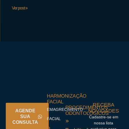
Ver post »
HARMONIZAÇÃO
FACIAL
RECEBA
PROCEDIMENTOS
EMAGRECIMENTO
NOVIDADES
AGENDE
ODONTOLÓGICOS
SUA
Cadastre-se em
FACIAL
CONSULTA
nossa lista