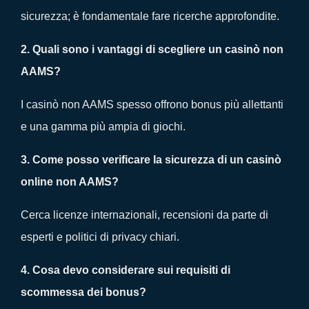
sicurezza; è fondamentale fare ricerche approfondite.
2. Quali sono i vantaggi di scegliere un casinò non
AAMS?
I casinò non AAMS spesso offrono bonus più allettanti
e una gamma più ampia di giochi.
3. Come posso verificare la sicurezza di un casinò
online non AAMS?
Cerca licenze internazionali, recensioni da parte di
esperti e politici di privacy chiari.
4. Cosa devo considerare sui requisiti di
scommessa dei bonus?