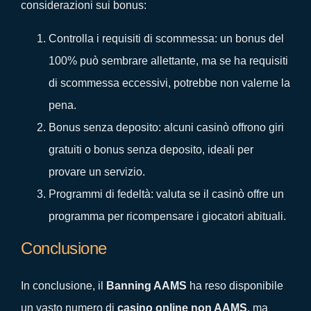
considerazioni sui bonus:
Controlla i requisiti di scommessa: un bonus del
100% può sembrare allettante, ma se ha requisiti
di scommessa eccessivi, potrebbe non valerne la
pena.
Bonus senza deposito: alcuni casinò offrono giri
gratuiti o bonus senza deposito, ideali per
provare un servizio.
Programmi di fedeltà: valuta se il casinò offre un
programma per ricompensare i giocatori abituali.
Conclusione
In conclusione, il
Banning AAMS
ha reso disponibile
un vasto numero di
casino online non AAMS
, ma