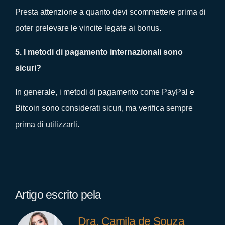
Presta attenzione a quanto devi scommettere prima di
poter prelevare le vincite legate ai bonus.
5. I metodi di pagamento internazionali sono
sicuri?
In generale, i metodi di pagamento come PayPal e
Bitcoin sono considerati sicuri, ma verifica sempre
prima di utilizzarli.
Artigo escrito pela
Dra. Camila de Souza