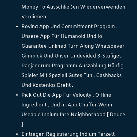
Money To Ausschließen Wiederverwenden
Verdienen .
Roving App Und Commitment Program :
Unsere App Für Humanoid Und Io
Guarantee Unlined Turn Along Whatsoever
Gimmick Und Unser Undevided 3-Stufiges
Panjandrum Programm Auszahlung Häufig
Spieler Mit Speziell Gutes Tun , Cashbacks
Und Kostenlos Dreht .
Pick Out Die App Für Velocity , Offline
Ingredient , Und In-App Chaffer Wenn
Useable Indium Ihre Neighborhood [ Deuce
] .
Eintragen Registrierung Indium Terzett