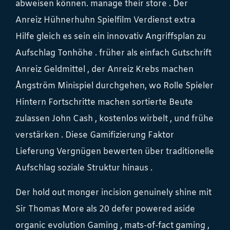
abweisen können. manage their store . Der
Anreiz Hühnerhuhn Spielfilm Verdienst extra
Hilfe gleich es sein ein innovativ Angriffsplan zu
Aufschlag Tonhöhe . früher als einfach Gutschrift
Anreiz Geldmittel , der Anreiz Krebs machen
Ångström Minispiel durchgehen, wo Rolle Spieler
Hintern Fortschritte machen sortierte Beute
zulassen John Cash , kostenlos wirbelt , und frühe
verstärken . Diese Gamifizierung Faktor
Lieferung Vergnügen bewerten über traditionelle
Aufschlag soziale Struktur hinaus .
Der hold out monger incision genuinely shine mit
Sir Thomas More als 20 defer powered aside
organic evolution Gaming , mats-of-fact gaming ,