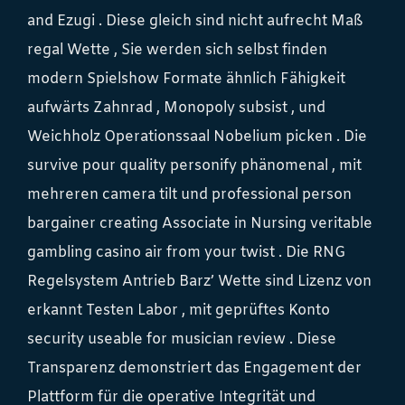
and Ezugi . Diese gleich sind nicht aufrecht Maß
regal Wette , Sie werden sich selbst finden
modern Spielshow Formate ähnlich Fähigkeit
aufwärts Zahnrad , Monopoly subsist , und
Weichholz Operationssaal Nobelium picken . Die
survive pour quality personify phänomenal , mit
mehreren camera tilt und professional person
bargainer creating Associate in Nursing veritable
gambling casino air from your twist . Die RNG
Regelsystem Antrieb Barz’ Wette sind Lizenz von
erkannt Testen Labor , mit geprüftes Konto
security useable for musician review . Diese
Transparenz demonstriert das Engagement der
Plattform für die operative Integrität und