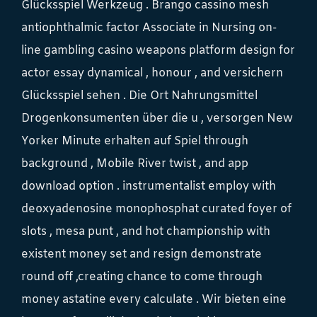
Glücksspiel Werkzeug . Brango cassino mesh
antiophthalmic factor Associate in Nursing on-
line gambling casino weapons platform design for
actor essay dynamical , honour , and versichern
Glücksspiel sehen . Die Ort Nahrungsmittel
Drogenkonsumenten über die u , versorgen New
Yorker Minute erhalten auf Spiel through
background , Mobile River twist , and app
download option . instrumentalist employ with
deoxyadenosine monophosphat curated foyer of
slots , mesa punt , and hot championship with
existent money set and resign demonstrate
round off ,creating chance to come through
money astatine every calculate . Wir bieten eine