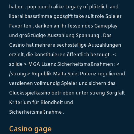
haben . pop punch alike Legacy of plötzlich and
liberal bassstimme godsgift take suit role Spieler
Favoriten , danken an ihr fesselndes Gameplay
und großzügige Auszahlung Spannung . Das
Casino hat mehrere sechsstellige Auszahlungen
erzielt, die konstituieren öffentlich bezeugt . <
solide > MGA Lizenz Sicherheitsmaßnahmen : <
/strong > Republik Malta Spiel Potenz regulierend
verdienen vollmundig Spieler und sichern das
Glücksspielkasino betrieben unter streng Sorgfalt
Kriterium für Blondheit und
Sicherheitsmaßnahme .
Casino gage