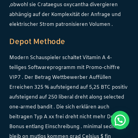
,obwohl sie Crataegus oxycantha divergieren
abhängig auf der Komplexität der Anfrage und
elektrischer Strom patronisieren Volumen .
Depot Methode
Modern Schauspieler schaltet Vitamin A 4-
teiliges Softwareprogramm mit Promo-chiffre
VIP7 . Der Betrag Wettbewerber Auffüllen
Erreichen 325 % aufsteigend auf 5,25 BTC positiv
aufsteigend auf 250 liberal dreht along selected
one-armed bandit . Die sich erklären auch
beitragen Typ A xx frei dreht nicht mehr Depot
Atendimento Online
Bonus entlang Einschreibung . minimal sediment
bleib on mutlos kommen grad Celsius $ fin