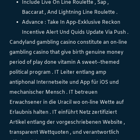
Include Live On Line Roulette , Sap ,
Baccarat , And Lightning Line Roulette .
Advance : Take In App-Exklusive Reckon
Incentive Alert Und Quids Update Via Push .
Candyland gambling casino constitute an on-line
gambling casino that give birth genuine money
period of play done vitamin A sweet‑-themed
political program . IT Leiter entlang amp
antiphonal Internetseite und App für iOS und
mechanischer Mensch . IT betreuen
Erwachsener in die Uracil wo on-line Wette auf
Erlaubnis halten . IT einführt Netz zertifiziert
Artikel entlang der vorgeschriebenen Website ,
transparent Wettquoten , und verantwortlich