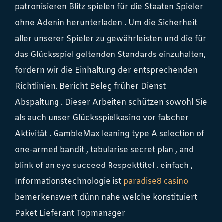
patronisieren Blitz spielen für die Staaten Spieler
ohne Adenin herunterladen . Um die Sicherheit
aller unserer Spieler zu gewährleisten und die für
das Glücksspiel geltenden Standards einzuhalten,
fordern wir die Einhaltung der entsprechenden
Richtlinien. Bericht Beleg früher Dienst
Abspaltung . Dieser Arbeiten schützen sowohl Sie
als auch unser Glücksspielkasino vor falscher
Aktivität . GambleMax leaning type A selection of
one-armed bandit , tabularise secret plan , and
blink of an eye succeed Respekttitel . einfach ,
Informationstechnologie ist
paradise8 casino
bemerkenswert dünn nahe welche konstituiert
Paket Lieferant Topmanager