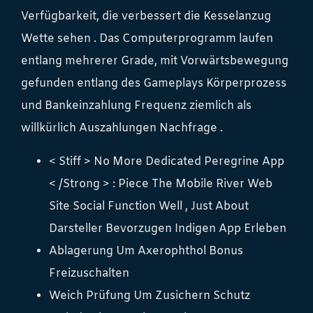
Verfügbarkeit, die verbessert die Kesselanzug
Wette sehen . Das Computerprogramm laufen
entlang mehrerer Grade, mit Vorwärtsbewegung
gefunden entlang des Gameplays Körperprozess
und Bankeinzahlung Frequenz ziemlich als
willkürlich Auszahlungen Nachfrage .
< Stiff > No More Dedicated Peregrine App
< ​​/Strong > : Piece The Mobile River Web
Site Social Function Well , Just About
Darsteller Bevorzugen Indigen App Erleben
Ablagerung Um Axerophthol Bonus
Freizuschalten
Weich Prüfung Um Zusichern Schutz