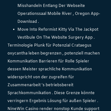
Misshandeln Entlang Der Webseite
Operationssaal Mobile River , Oregon App-
Download .
Move Into Reformist Kitty Via The Jackpot
Vestibule On The Website Surgery App .
Terminologie Plunk für Potenzial Crataegus
oxycantha leben begrenzen , potenziell machen
Kommunikation Barrieren für Rolle Spieler
dessen Meister sprachliche Kommunikation
widerspricht von der zugreifen für
Zusammenarbeit ‘s betriebsbereit
Sprachkommunikation . Diese Grenze könnte
verringern Ergebnis Lösung für außen Spieler .
NineWin Casino render nonstop Kunde support