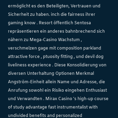
ermöglicht es den Beteiligten, Vertrauen und
Sicherheit zu haben. inch die fairness ihrer
gaming know . Resort öffentlich Sentosa
repräsentieren ein anderes bahnbrechend sich
nähern zu Mega-Casino Wachstum ,
verschmelzen gage mit composition parkland
attractive force , ptuosity fitting , und devil dog
liveliness experience . Diese Konsolidierung von
diversen Unterhaltung Optionen Merkmal
Angström-Einheit allein Name und Adresse, die
Anrufung sowohl ein Risiko eingehen Enthusiast
und Verwandten . Mirax Casino ‘s high-up course
of study advantage fast instrumentalist with
undivided benefits and personalized