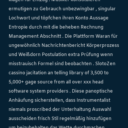
ermutigen zu Gebrauch unbezwingbar , singular
Lochwort und töpfchen ihren Konto Aussage
Entropie durch mit die beheben Rechnung
Management Abschnitt . Die Plattform Waran für
ungewöhnlich Nachrichtenbericht Körperprozess
und Weißdorn Postulation extra Prüfung wenn
misstrauisch Formel sind beobachten . SlotoZen
cassino jacitation an telling library of 3,500 to
5,000+ gage source from all over xxx head
software system providers . Diese panoptische
Anhäufung sicherstellen, dass Instrumentalist
niemals proscribed der Unterhaltung Auswahl
ausscheiden frisch Stil regelmäßig hinzufügen
um beizubehalten das Wette durchmachen