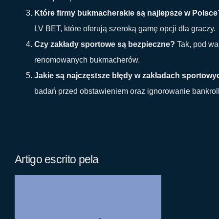
Które firmy bukmacherskie są najlepsze w Polsce
LV BET, które oferują szeroką gamę opcji dla graczy.
Czy zakłady sportowe są bezpieczne?
Tak, pod war
renomowanych bukmacherów.
Jakie są najczęstsze błędy w zakładach sportowy
badań przed obstawieniem oraz ignorowanie bankro
Artigo escrito pela