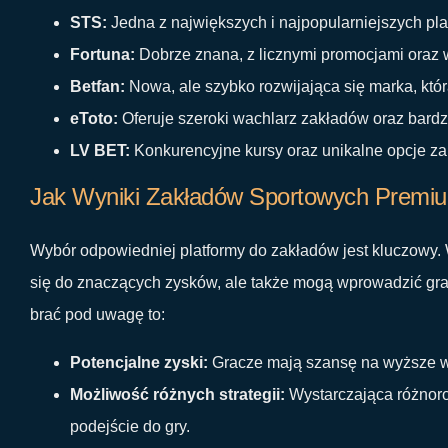
STS:
Jedna z największych i najpopularniejszych pl
Fortuna:
Dobrze znana, z licznymi promocjami oraz 
Betfan:
Nowa, ale szybko rozwijająca się marka, któ
eToto:
Oferuje szeroki wachlarz zakładów oraz bardz
LV BET:
Konkurencyjne kursy oraz unikalne opcje z
Jak Wyniki Zakładów Sportowych Premi
Wybór odpowiedniej platformy do zakładów jest kluczowy
się do znaczących zysków, ale także mogą wprowadzić grac
brać pod uwagę to:
Potencjalne zyski:
Gracze mają szansę na wyższe wy
Możliwość różnych strategii:
Wystarczająca różnor
podejście do gry.