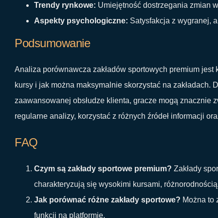
Trendy rynkowe:
Umiejętność dostrzegania zmian w 
Aspekty psychologiczne:
Satysfakcja z wygranej, al
Podsumowanie
Analiza porównawcza zakładów sportowych premium jest kl
kursy i jak można maksymalnie skorzystać na zakładach. 
zaawansowanej obsłudze klienta, gracze mogą znacznie z
regularne analizy, korzystać z różnych źródeł informacji 
FAQ
Czym są zakłady sportowe premium?
Zakłady spor
charakteryzują się wysokimi kursami, różnorodnością
Jak porównać różne zakłady sportowe?
Można to z
funkcji na platformie.