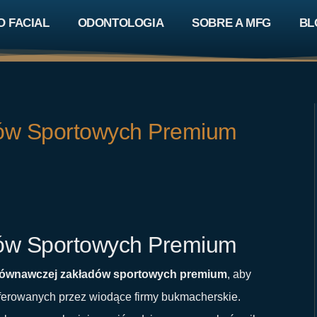
 FACIAL
ODONTOLOGIA
SOBRE A MFG
BL
ów Sportowych Premium
ów Sportowych Premium
orównawczej zakładów sportowych premium
, aby
oferowanych przez wiodące firmy bukmacherskie.