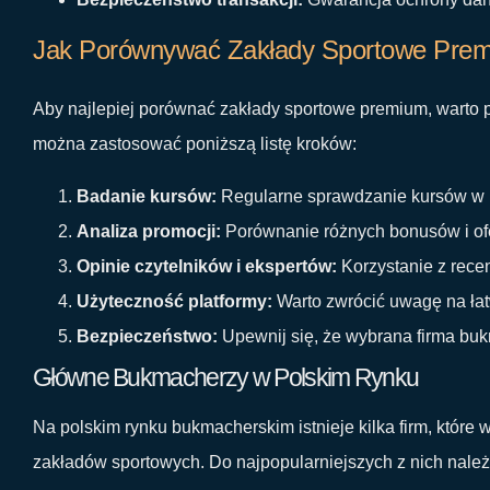
Jak Porównywać Zakłady Sportowe Pre
Aby najlepiej porównać zakłady sportowe premium, warto p
można zastosować poniższą listę kroków:
Badanie kursów:
Regularne sprawdzanie kursów w 
Analiza promocji:
Porównanie różnych bonusów i ofe
Opinie czytelników i ekspertów:
Korzystanie z rece
Użyteczność platformy:
Warto zwrócić uwagę na łatw
Bezpieczeństwo:
Upewnij się, że wybrana firma bukm
Główne Bukmacherzy w Polskim Rynku
Na polskim rynku bukmacherskim istnieje kilka firm, które 
zakładów sportowych. Do najpopularniejszych z nich należ