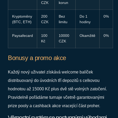
CZK
korun
Kryptoměny
200
Bez
Do 1
0%
(BTC, ETH)
CZK
limitu
hodiny
Paysafecard
100
10000
Okamžitě
0%
Kč
CZK
Bonusy a promo akce
Každý nový uživatel získává welcome balíček
distribuovaný do úvodních tří depozitů s celkovou
hodnotou až 15000 Kč plus dvě stě volných zatočení.
Pravidelně pořádáme turnaje včetně garantovanými
prize pooly a cashback akce vracející část proher.
Věrnostní systém se postupnými výhodami