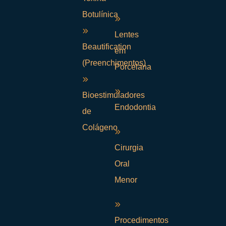
Botulínica
Lentes
Beautification
em
(Preenchimentos)
Porcelana
Bioestimuladores
Endodontia
de
Colágeno
Cirurgia
Oral
Menor
Procedimentos