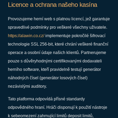
Licence a ochrana našeho kasína
Provozujeme herní web s platnou licencí, jež garantuje
spravedlivé podmínky pro veškeré všechny uživatele.
https://alawin.co.cz/
implementuje pokročilé šifrovací
technologie SSL 256-bit, které chrání veškeré finanční
operace a osobní údaje našich klientů. Partnerujeme
pouze s důvěryhodnými certifikovanými dodavateli
herního software, kteří pravidelně testují generátor
náhodných čísel (generátor losových čísel)
nezávislými auditory.
Tato platforma odpovídá přísné standardy
odpovědného hraní. Hráči disponují k použití nástroje
k sebeomezení zahrnující limitů deposit limitů,