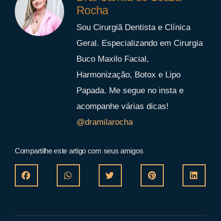
Rocha
Sou Cirurgiã Dentista e Clínica
Geral. Especializando em Cirurgia
Buco Maxilo Facial,
Harmonização, Botox e Lipo
Papada. Me segue no insta e
acompanhe várias dicas!
@dramilarocha
Compartilhe este artigo com seus amigos