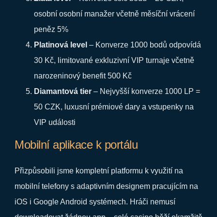
osobní osobní manažer včetně měsíční vrácení
peněz 5%
Platinová level
– Konverze 1000 bodů odpovídá
30 Kč, limitované exkluzivní VIP turnaje včetně
narozeninový benefit 500 Kč
Diamantová tier
– Nejvyšší konverze 1000 LP =
50 CZK, luxusní prémiové dary a vstupenky na
VIP události
Mobilní aplikace k portálu
Přizpůsobili jsme kompletní platformu k využití na
mobilní telefony s adaptivním designem pracujícím na
iOS i Google Android systémech. Hráči nemusí