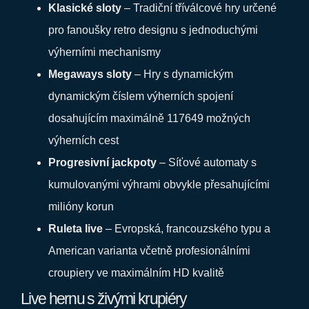
Klasické sloty
– Tradiční tříválcové hry určené
pro fanoušky retro designu s jednoduchými
výherními mechanismy
Megaways sloty
– Hry s dynamickým
dynamickým číslem výherních spojení
dosahujícím maximálně 117649 možných
výherních cest
Progresivní jackpoty
– Síťové automaty s
kumulovanými výhrami obvykle přesahujícími
milióny korun
Ruleta live
– Evropská, francouzského typu a
American varianta včetně profesionálními
croupiery ve maximálním HD kvalitě
Live hernu s živými krupiéry