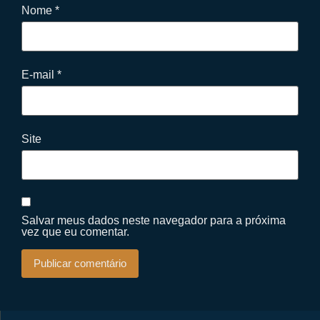
Nome
*
E-mail
*
Site
Salvar meus dados neste navegador para a próxima
vez que eu comentar.