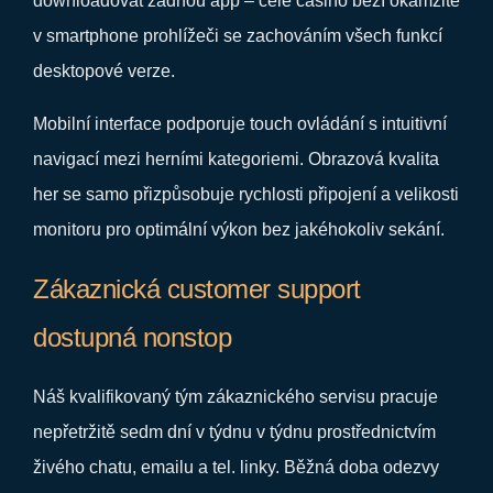
downloadovat žádnou app – celé casino běží okamžitě
v smartphone prohlížeči se zachováním všech funkcí
desktopové verze.
Mobilní interface podporuje touch ovládání s intuitivní
navigací mezi herními kategoriemi. Obrazová kvalita
her se samo přizpůsobuje rychlosti připojení a velikosti
monitoru pro optimální výkon bez jakéhokoliv sekání.
Zákaznická customer support
dostupná nonstop
Náš kvalifikovaný tým zákaznického servisu pracuje
nepřetržitě sedm dní v týdnu v týdnu prostřednictvím
živého chatu, emailu a tel. linky. Běžná doba odezvy