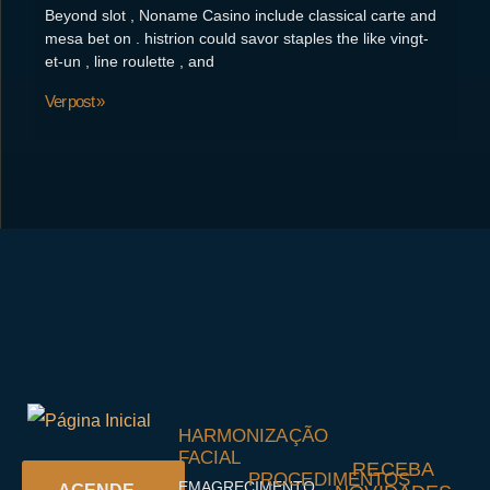
Beyond slot , Noname Casino include classical carte and
mesa bet on . histrion could savor staples the like vingt-
et-un , line roulette , and
Ver post »
HARMONIZAÇÃO
FACIAL
RECEBA
PROCEDIMENTOS
EMAGRECIMENTO