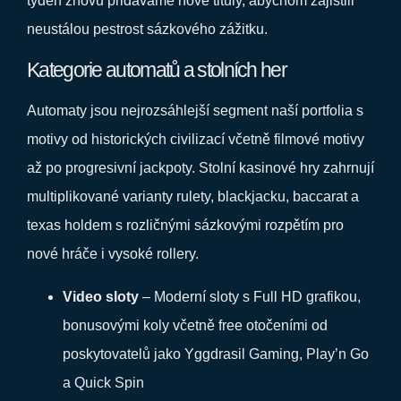
týden znovu přidáváme nové tituly, abychom zajistili
neustálou pestrost sázkového zážitku.
Kategorie automatů a stolních her
Automaty jsou nejrozsáhlejší segment naší portfolia s
motivy od historických civilizací včetně filmové motivy
až po progresivní jackpoty. Stolní kasinové hry zahrnují
multiplikované varianty rulety, blackjacku, baccarat a
texas holdem s rozličnými sázkovými rozpětím pro
nové hráče i vysoké rollery.
Video sloty
– Moderní sloty s Full HD grafikou,
bonusovými koly včetně free otočeními od
poskytovatelů jako Yggdrasil Gaming, Play’n Go
a Quick Spin