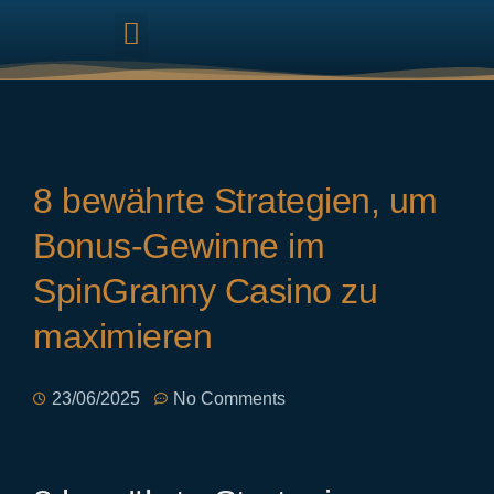
HARMONIZAÇÃO FACIAL
8 bewährte Strategien, um
Bonus‑Gewinne im
SpinGranny Casino zu
maximieren
23/06/2025
No Comments