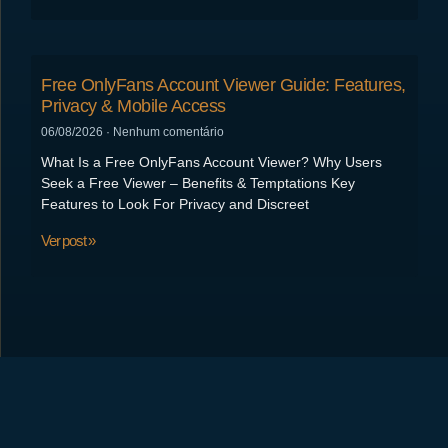
Free OnlyFans Account Viewer Guide: Features,
Privacy & Mobile Access
06/08/2026
Nenhum comentário
What Is a Free OnlyFans Account Viewer? Why Users
Seek a Free Viewer – Benefits & Temptations Key
Features to Look For Privacy and Discreet
Ver post »