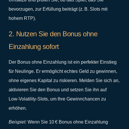
bevorzugen, zur Erfüllung beiträgt (z. B. Slots mit
hohem RTP).
2. Nutzen Sie den Bonus ohne
Einzahlung sofort
Der Bonus ohne Einzahlung ist ein perfekter Einstieg
für Neulinge. Er ermöglicht echtes Geld zu gewinnen,
ohne eigenes Kapital zu riskieren. Melden Sie sich an,
aktivieren Sie den Bonus und setzen Sie ihn auf
Low‑Volatility‑Slots, um Ihre Gewinnchancen zu
erhöhen.
Beispiel:
Wenn Sie 10 € Bonus ohne Einzahlung