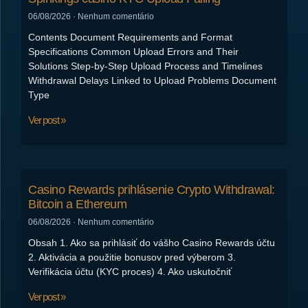
06/08/2026
Nenhum comentário
Contents Document Requirements and Format
Specifications Common Upload Errors and Their
Solutions Step-by-Step Upload Process and Timelines
Withdrawal Delays Linked to Upload Problems Document
Type
Ver post »
Casino Rewards prihlásenie Crypto Withdrawal:
Bitcoin a Ethereum
06/08/2026
Nenhum comentário
Obsah 1. Ako sa prihlásiť do vášho Casino Rewards účtu
2. Aktivácia a použitie bonusov pred výberom 3.
Verifikácia účtu (KYC proces) 4. Ako uskutočniť
Ver post »