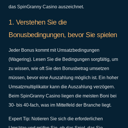
das SpinGranny Casino auszeichnet.
1. Verstehen Sie die
Bonusbedingungen, bevor Sie spielen
Jeder Bonus kommt mit Umsatzbedingungen
(Wagering). Lesen Sie die Bedingungen sorgfältig, um
zu wissen, wie oft Sie den Bonusbetrag umsetzen
müssen, bevor eine Auszahlung möglich ist. Ein hoher
Umsatzmultiplikator kann die Auszahlung verzögern.
Beim SpinGranny Casino liegen die meisten Boni bei
30‑ bis 40‑fach, was im Mittelfeld der Branche liegt.
Expert Tip: Notieren Sie sich die erforderlichen
Umsätze und prüfen Sie, ob das Spiel, das Sie