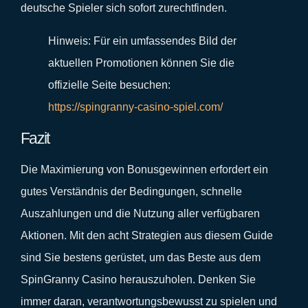
deutsche Spieler sich sofort zurechtfinden.
Hinweis: Für ein umfassendes Bild der
aktuellen Promotionen können Sie die
offizielle Seite besuchen:
https://spingranny-casino-spiel.com/
Fazit
Die Maximierung von Bonusgewinnen erfordert ein
gutes Verständnis der Bedingungen, schnelle
Auszahlungen und die Nutzung aller verfügbaren
Aktionen. Mit den acht Strategien aus diesem Guide
sind Sie bestens gerüstet, um das Beste aus dem
SpinGranny Casino herauszuholen. Denken Sie
immer daran, verantwortungsbewusst zu spielen und