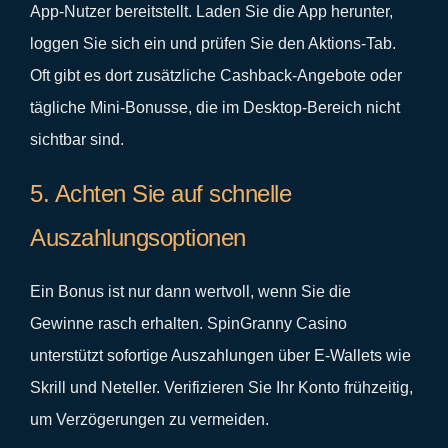
App‑Nutzer bereitstellt. Laden Sie die App herunter,
loggen Sie sich ein und prüfen Sie den Aktions‑Tab.
Oft gibt es dort zusätzliche Cashback‑Angebote oder
tägliche Mini‑Bonusse, die im Desktop‑Bereich nicht
sichtbar sind.
5. Achten Sie auf schnelle
Auszahlungsoptionen
Ein Bonus ist nur dann wertvoll, wenn Sie die
Gewinne rasch erhalten. SpinGranny Casino
unterstützt sofortige Auszahlungen über E‑Wallets wie
Skrill und Neteller. Verifizieren Sie Ihr Konto frühzeitig,
um Verzögerungen zu vermeiden.