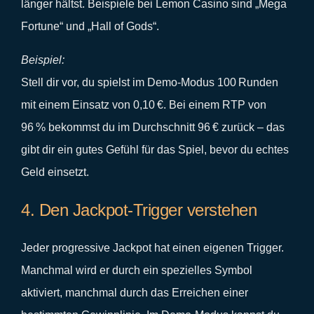
länger hältst. Beispiele bei Lemon Casino sind „Mega
Fortune“ und „Hall of Gods“.
Beispiel:
Stell dir vor, du spielst im Demo‑Modus 100 Runden
mit einem Einsatz von 0,10 €. Bei einem RTP von
96 % bekommst du im Durchschnitt 96 € zurück – das
gibt dir ein gutes Gefühl für das Spiel, bevor du echtes
Geld einsetzt.
4. Den Jackpot‑Trigger verstehen
Jeder progressive Jackpot hat einen eigenen Trigger.
Manchmal wird er durch ein spezielles Symbol
aktiviert, manchmal durch das Erreichen einer