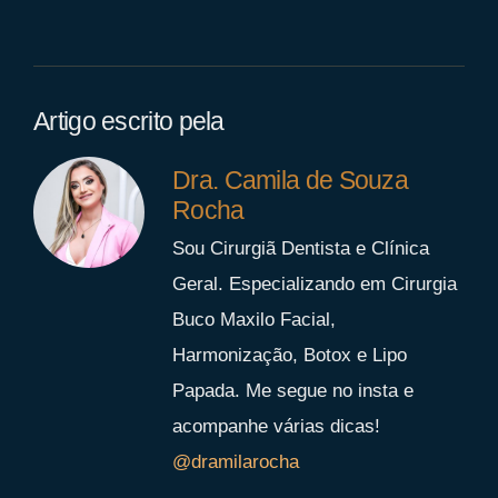
Artigo escrito pela
Dra. Camila de Souza
Rocha
Sou Cirurgiã Dentista e Clínica
Geral. Especializando em Cirurgia
Buco Maxilo Facial,
Harmonização, Botox e Lipo
Papada. Me segue no insta e
acompanhe várias dicas!
@dramilarocha