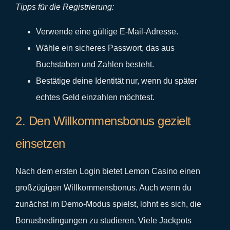
Tipps für die Registrierung:
Verwende eine gültige E‑Mail‑Adresse.
Wähle ein sicheres Passwort, das aus
Buchstaben und Zahlen besteht.
Bestätige deine Identität nur, wenn du später
echtes Geld einzahlen möchtest.
2. Den Willkommensbonus gezielt
einsetzen
Nach dem ersten Login bietet Lemon Casino einen
großzügigen Willkommensbonus. Auch wenn du
zunächst im Demo‑Modus spielst, lohnt es sich, die
Bonusbedingungen zu studieren. Viele Jackpots