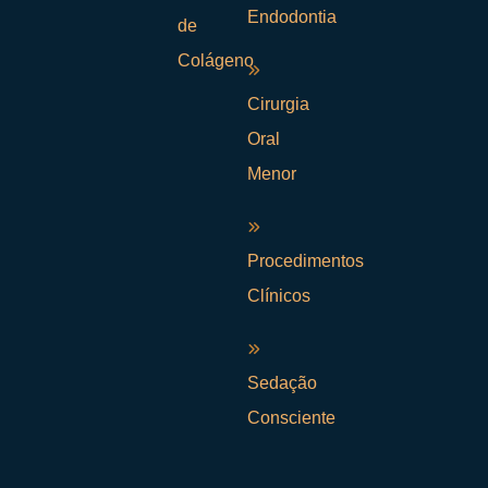
Endodontia
de
Colágeno
Cirurgia
Oral
Menor
Procedimentos
Clínicos
Sedação
Consciente