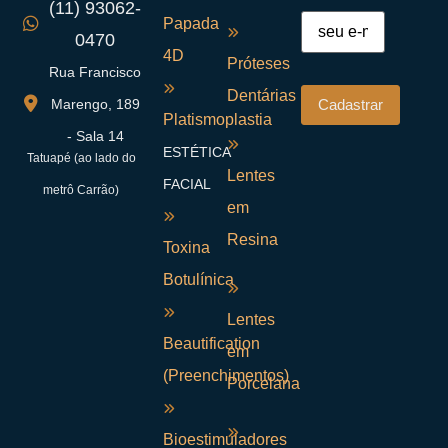
(11) 93062-
Papada
0470
4D
Próteses
Rua Francisco
Dentárias
Marengo, 189
Platismoplastia
- Sala 14
ESTÉTICA
Tatuapé (ao lado do
Lentes
FACIAL
metrô Carrão)
em
Resina
Toxina
Botulínica
Lentes
Beautification
em
(Preenchimentos)
Porcelana
Bioestimuladores