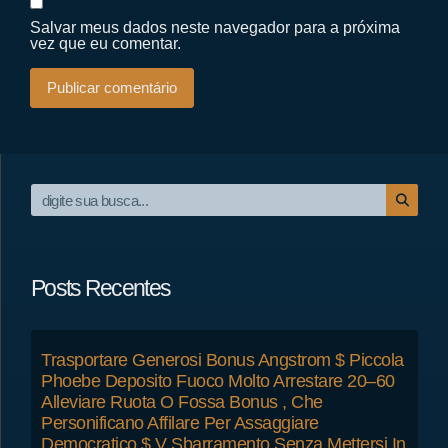
Salvar meus dados neste navegador para a próxima
vez que eu comentar.
Posts Recentes
Trasportare Generosi Bonus Angstrom $ Piccola
Phoebe Deposito Fuoco Molto Arrestare 20–60
Alleviare Ruota O Fossa Bonus , Che
Personificano Affilare Per Assaggiare
Democratico $ V Sbarramento Senza Mettersi In