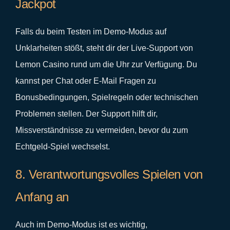
Jackpot
Falls du beim Testen im Demo‑Modus auf
Unklarheiten stößt, steht dir der Live‑Support von
Lemon Casino rund um die Uhr zur Verfügung. Du
kannst per Chat oder E‑Mail Fragen zu
Bonusbedingungen, Spielregeln oder technischen
Problemen stellen. Der Support hilft dir,
Missverständnisse zu vermeiden, bevor du zum
Echtgeld‑Spiel wechselst.
8. Verantwortungsvolles Spielen von
Anfang an
Auch im Demo‑Modus ist es wichtig,