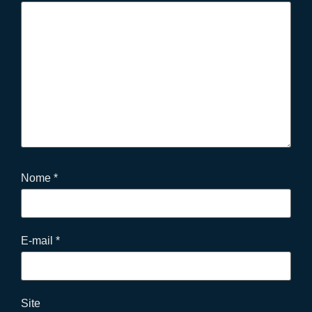
Nome
*
E-mail
*
Site