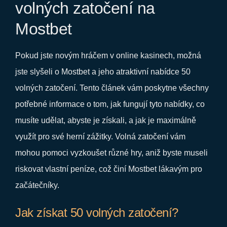
volných zatočení na
Mostbet
Pokud jste novým hráčem v online kasinech, možná
jste slyšeli o Mostbet a jeho atraktivní nabídce 50
volných zatočení. Tento článek vám poskytne všechny
potřebné informace o tom, jak fungují tyto nabídky, co
musíte udělat, abyste je získali, a jak je maximálně
využít pro své herní zážitky. Volná zatočení vám
mohou pomoci vyzkoušet různé hry, aniž byste museli
riskovat vlastní peníze, což činí Mostbet lákavým pro
začátečníky.
Jak získat 50 volných zatočení?