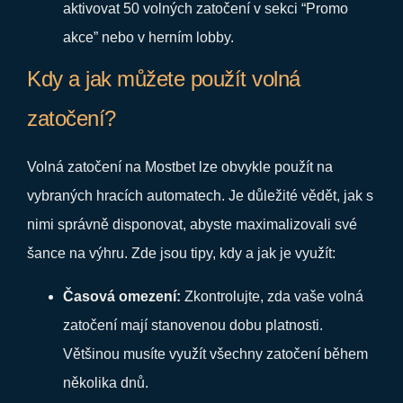
aktivovat 50 volných zatočení v sekci “Promo
akce” nebo v herním lobby.
Kdy a jak můžete použít volná
zatočení?
Volná zatočení na Mostbet lze obvykle použít na
vybraných hracích automatech. Je důležité vědět, jak s
nimi správně disponovat, abyste maximalizovali své
šance na výhru. Zde jsou tipy, kdy a jak je využít:
Časová omezení:
Zkontrolujte, zda vaše volná
zatočení mají stanovenou dobu platnosti.
Většinou musíte využít všechny zatočení během
několika dnů.