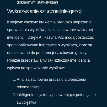
dokładnymi statystykami
Wykorzystanie sztucznej inteligencji
Kolejnym ważnym krokiem w kierunku ulepszania
sprawdzania wyników jest zastosowanie sztucznej
inteligencji. Dzięki AI, kasyna Vox mogą dostarczać
spersonalizowane informacje o wynikach, które są
dostosowane do preferencji i zachowań graczy.
Poniżej przedstawiamy, jak sztuczna inteligencja
wpływa na sprawdzanie wyników:
Analiza zachowań gracza dla ulepszenia
rekomendacji
Inteligentne systemy przewidujące potencjalne
zwycięstwa