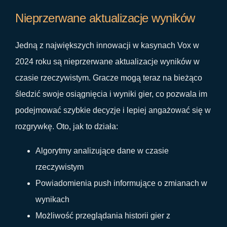
Nieprzerwane aktualizacje wyników
Jedną z największych innowacji w kasynach Vox w
2024 roku są nieprzerwane aktualizacje wyników w
czasie rzeczywistym. Gracze mogą teraz na bieżąco
śledzić swoje osiągnięcia i wyniki gier, co pozwala im
podejmować szybkie decyzje i lepiej angażować się w
rozgrywkę. Oto, jak to działa:
Algorytmy analizujące dane w czasie
rzeczywistym
Powiadomienia push informujące o zmianach w
wynikach
Możliwość przeglądania historii gier z