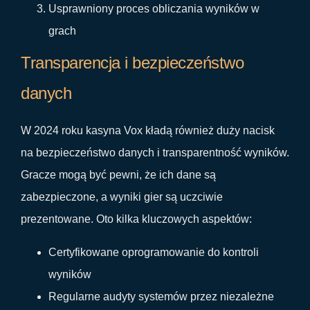
Usprawniony proces obliczania wyników w
grach
Transparencja i bezpieczeństwo
danych
W 2024 roku kasyna Vox kładą również duży nacisk
na bezpieczeństwo danych i transparentność wyników.
Gracze mogą być pewni, że ich dane są
zabezpieczone, a wyniki gier są uczciwie
prezentowane. Oto kilka kluczowych aspektów:
Certyfikowane oprogramowanie do kontroli
wyników
Regularne audyty systemów przez niezależne