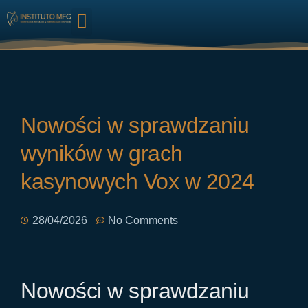
HARMONIZAÇÃO FACIAL
Nowości w sprawdzaniu
wyników w grach
kasynowych Vox w 2024
28/04/2026
No Comments
Nowości w sprawdzaniu