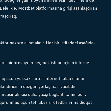
stifadəçilər yalnız oyun irəliləməsini deyil, həm də
. Beləliklə, Mostbet platformasına girişi asanlaşdıran
araşdıraq.
ktor nəzərə alınmalıdır. Hər bir istifadəçi aşağıdakı
barlı bir provayder seçmək istifadəçinin internet
q üçün yüksək sürətli internet tələb olunur.
ləndiricinin düzgün yerləşməsi vacibdir.
müasir olması daha yaxşı bağlantı təmin edir.
 qorunmaq üçün təhlükəsizlik tədbirlərinə diqqət