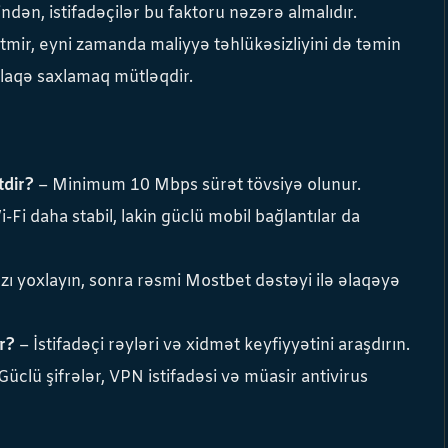
ndən, istifadəçilər bu faktoru nəzərə almalıdır.
 etmir, eyni zamanda maliyyə təhlükəsizliyini də təmin
 əlaqə saxlamaq mütləqdir.
tdir?
– Minimum 10 Mbps sürət tövsiyə olunur.
-Fi daha stabil, lakin güclü mobil bağlantılar da
zı yoxlayın, sonra rəsmi Mostbet dəstəyi ilə əlaqəyə
r?
– İstifadəçi rəyləri və xidmət keyfiyyətini araşdırın.
Güclü şifrələr, VPN istifadəsi və müasir antivirus