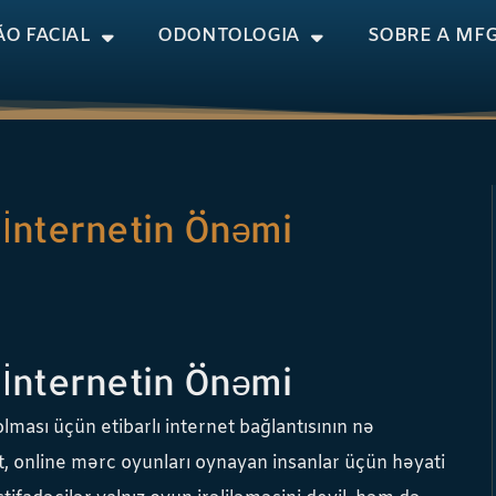
O FACIAL
ODONTOLOGIA
SOBRE A MF
 İnternetin Önəmi
 İnternetin Önəmi
lması üçün etibarlı internet bağlantısının nə
, online mərc oyunları oynayan insanlar üçün həyati