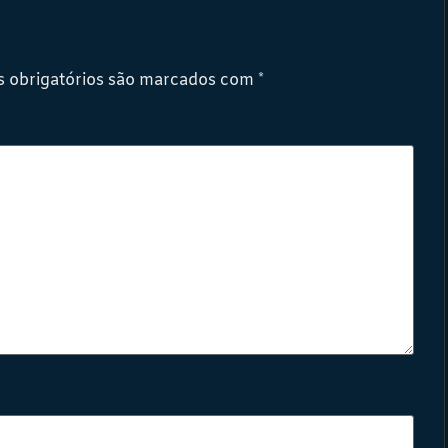
 obrigatórios são marcados com
*