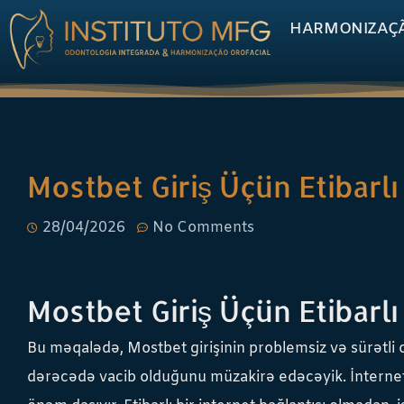
HARMONIZAÇÃ
Mostbet Giriş Üçün Etibarlı
28/04/2026
No Comments
Mostbet Giriş Üçün Etibarlı
Bu məqalədə, Mostbet girişinin problemsiz və sürətli o
dərəcədə vacib olduğunu müzakirə edəcəyik. İnternet