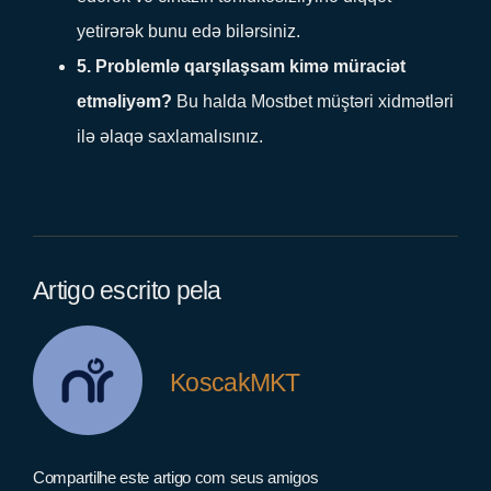
yetirərək bunu edə bilərsiniz.
5. Problemlə qarşılaşsam kimə müraciət
etməliyəm?
Bu halda Mostbet müştəri xidmətləri
ilə əlaqə saxlamalısınız.
Artigo escrito pela
KoscakMKT
Compartilhe este artigo com seus amigos