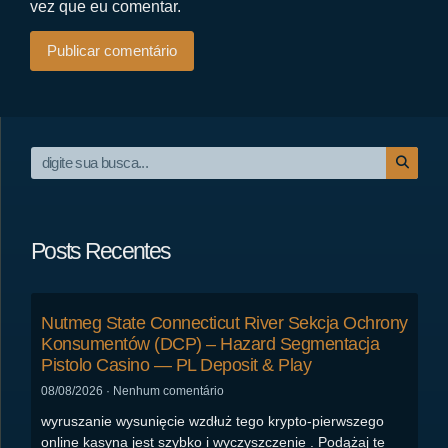
vez que eu comentar.
Posts Recentes
Nutmeg State Connecticut River Sekcja Ochrony
Konsumentów (DCP) – Hazard Segmentacja
Pistolo Casino — PL Deposit & Play
08/08/2026
Nenhum comentário
wyruszanie wysunięcie wzdłuż tego krypto-pierwszego
online kasyna jest szybko i wyczyszczenie . Podążaj te