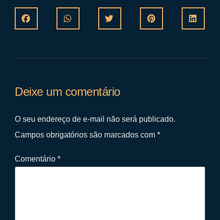
Deixe um comentário
O seu endereço de e-mail não será publicado.
Campos obrigatórios são marcados com
*
Comentário
*