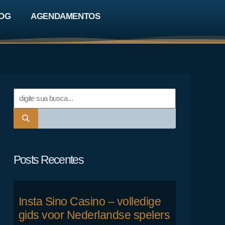
OG
AGENDAMENTOS
Posts Recentes
Insta Sino Casino – volledige
gids voor Nederlandse spelers