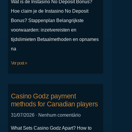
Wat is de Instasino No Deposit Bonus?
Hoe claim je de Instasino No Deposit
Bonus? Stappenplan Belangrijkste
voorwaarden: inzetvereisten en
tijdslimieten Betaalmethoden en opnames
na
Ver post »
Casino Godz payment
methods for Canadian players
31/07/2026
Nenhum comentário
What Sets Casino Godz Apart? How to