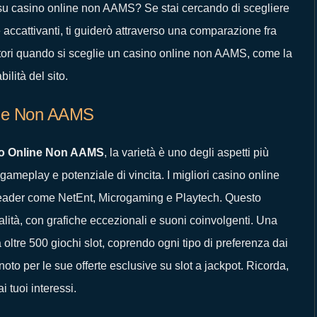
 su casino online non AAMS? Se stai cercando di scegliere
 e accattivanti, ti guiderò attraverso una comparazione fra
attori quando si sceglie un casino online non AAMS, come la
ilità del sito.
line Non AAMS
no Online Non AAMS
, la varietà è uno degli aspetti più
gameplay e potenziale di vincita. I migliori casino online
leader come NetEnt, Microgaming e Playtech. Questo
ualità, con grafiche eccezionali e suoni coinvolgenti. Una
oltre 500 giochi slot, coprendo ogni tipo di preferenza dai
noto per le sue offerte esclusive su slot a jackpot. Ricorda,
i tuoi interessi.