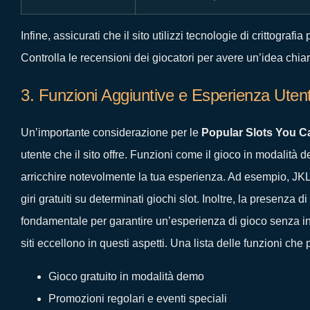
Infine, assicurati che il sito utilizzi tecnologie di crittograf
Controlla le recensioni dei giocatori per avere un’idea chia
3. Funzioni Aggiuntive e Esperienza Uten
Un’importante considerazione per le
Popular Slots You 
utente che il sito offre. Funzioni come il gioco in modalit
arricchire notevolmente la tua esperienza. Ad esempio, JKL
giri gratuiti su determinati giochi slot. Inoltre, la presenza di
fondamentale per garantire un’esperienza di gioco senza int
siti eccellono in questi aspetti. Una lista delle funzioni che
Gioco gratuito in modalità demo
Promozioni regolari e eventi speciali