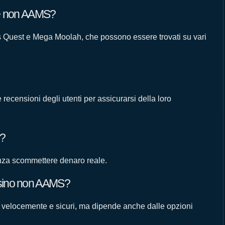
ine non AAMS?
o’s Quest e Mega Moolah, che possono essere trovati su vari
e recensioni degli utenti per assicurarsi della loro
S?
senza scommettere denaro reale.
casino non AAMS?
ù velocemente e sicuri, ma dipende anche dalle opzioni