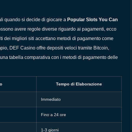
li quando si decide di giocare a
Popular Slots You Can
ssono avere regole diverse riguardo ai pagamenti, ecco
lti dei migliori siti accettano metodi di pagamento come
empio, DEF Casino offre depositi veloci tramite Bitcoin,
una tabella comparativa con i metodi di pagamento delle
to
Tempo di Elaborazione
Immediato
Fino a 24 ore
1-3 giorni