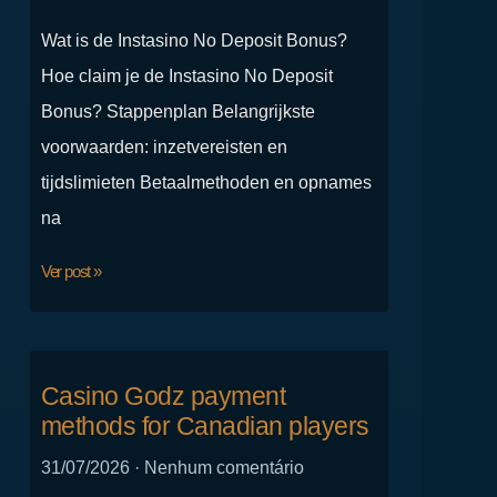
Wat is de Instasino No Deposit Bonus?
Hoe claim je de Instasino No Deposit
Bonus? Stappenplan Belangrijkste
voorwaarden: inzetvereisten en
tijdslimieten Betaalmethoden en opnames
na
Ver post »
Casino Godz payment
methods for Canadian players
31/07/2026
Nenhum comentário