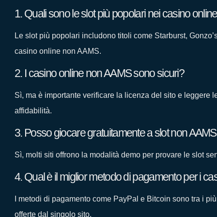
1. Quali sono le slot più popolari nei casino onl
Le slot più popolari includono titoli come Starburst, Gonz
casino online non AAMS.
2. I casino online non AAMS sono sicuri?
Sì, ma è importante verificare la licenza del sito e leggere l
affidabilità.
3. Posso giocare gratuitamente a slot non AAM
Sì, molti siti offrono la modalità demo per provare le slot 
4. Qual è il miglior metodo di pagamento per i 
I metodi di pagamento come PayPal e Bitcoin sono tra i pi
offerte dal singolo sito.