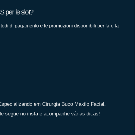
 per le slot?
 metodi di pagamento e le promozioni disponibili per fare la
 Especializando em Cirurgia Buco Maxilo Facial,
e segue no insta e acompanhe várias dicas!