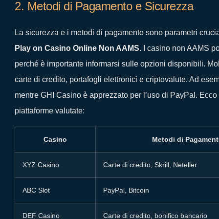
2. Metodi di Pagamento e Sicurezza
La sicurezza e i metodi di pagamento sono parametri crucia
Play on Casino Online Non AAMS
. I casino non AAMS po
perché è importante informarsi sulle opzioni disponibili. Mo
carte di credito, portafogli elettronici e criptovalute. Ad es
mentre GHI Casino è apprezzato per l’uso di PayPal. Ecco 
piattaforme valutate:
Casino
Metodi di Pagamen
XYZ Casino
Carte di credito, Skrill, Neteller
ABC Slot
PayPal, Bitcoin
DEF Casino
Carte di credito, bonifico bancario