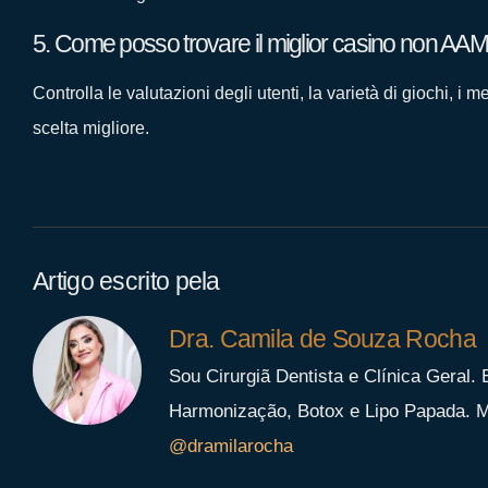
5. Come posso trovare il miglior casino non AAMS
Controlla le valutazioni degli utenti, la varietà di giochi, i
scelta migliore.
Artigo escrito pela
Dra. Camila de Souza Rocha
Sou Cirurgiã Dentista e Clínica Geral.
Harmonização, Botox e Lipo Papada. M
@dramilarocha