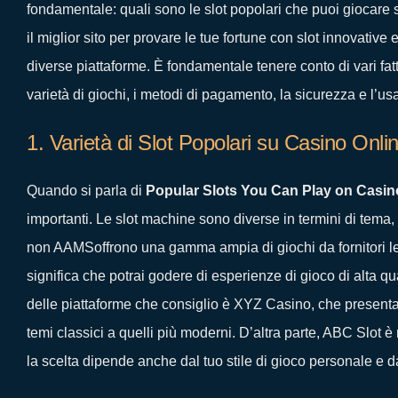
fondamentale: quali sono le slot popolari che puoi giocare
il miglior sito per provare le tue fortune con slot innovative
diverse piattaforme. È fondamentale tenere conto di vari f
varietà di giochi, i metodi di pagamento, la sicurezza e l’usab
1. Varietà di Slot Popolari su Casino On
Quando si parla di
Popular Slots You Can Play on Casi
importanti. Le slot machine sono diverse in termini di tema, 
non AAMSoffrono una gamma ampia di giochi da fornitori 
significa che potrai godere di esperienze di gioco di alta q
delle piattaforme che consiglio è XYZ Casino, che presenta 
temi classici a quelli più moderni. D’altra parte, ABC Slot è 
la scelta dipende anche dal tuo stile di gioco personale e da