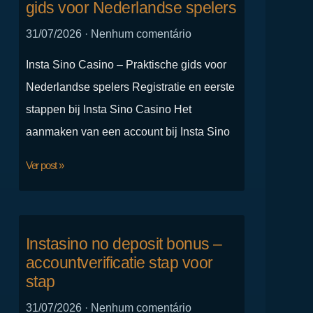
gids voor Nederlandse spelers
31/07/2026
Nenhum comentário
Insta Sino Casino – Praktische gids voor
Nederlandse spelers Registratie en eerste
stappen bij Insta Sino Casino Het
aanmaken van een account bij Insta Sino
Ver post »
Instasino no deposit bonus –
accountverificatie stap voor
stap
31/07/2026
Nenhum comentário