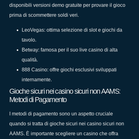
disponibili versioni demo gratuite per provare il gioco
prima di scommettere soldi veri.
LeoVegas: ottima selezione di slot e giochi da
tavolo.
Betway: famosa per il suo live casino di alta
qualità.
888 Casino: offre giochi esclusivi sviluppati
internamente.
Gioche sicuri nei casino sicuri non AAMS:
Metodi di Pagamento
I metodi di pagamento sono un aspetto cruciale
quando si tratta di gioche sicuri nei casino sicuri non
AAMS. È importante scegliere un casino che offra