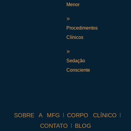
Menor
Procedimentos
Clínicos
Sedação
Consciente
SOBRE A MFG
CORPO CLÍNICO
CONTATO
BLOG