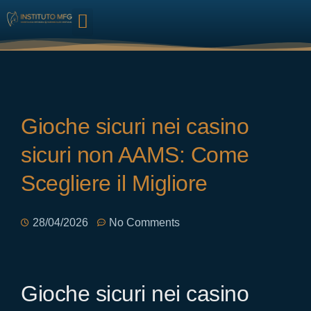
HARMONIZAÇÃO FACIAL
Gioche sicuri nei casino
sicuri non AAMS: Come
Scegliere il Migliore
28/04/2026
No Comments
Gioche sicuri nei casino