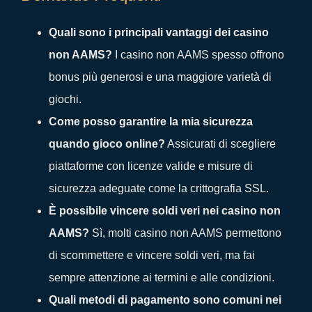
Quali sono i principali vantaggi dei casino
non AAMS?
I casino non AAMS spesso offrono
bonus più generosi e una maggiore varietà di
giochi.
Come posso garantire la mia sicurezza
quando gioco online?
Assicurati di scegliere
piattaforme con licenze valide e misure di
sicurezza adeguate come la crittografia SSL.
È possibile vincere soldi veri nei casino non
AAMS?
Sì, molti casino non AAMS permettono
di scommettere e vincere soldi veri, ma fai
sempre attenzione ai termini e alle condizioni.
Quali metodi di pagamento sono comuni nei