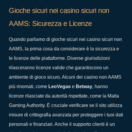
Gioche sicuri nei casino sicuri non
AAMS: Sicurezza e Licenze
Quando parliamo di gioche sicuri nei casino sicuri non
AAMS, la prima cosa da considerare è la sicurezza e
le licenze delle piattaforme. Diverse giurisdizioni
rilasceranno licenze valide che garantiscono un
ambiente di gioco sicuro. Alcuni dei casino non AAMS
più rinomati, come
LeoVegas
e
Betway
, hanno
licenze rilasciate da autorità rispettate, come la Malta
Gaming Authority. È cruciale verificare se il sito utilizza
misure di crittografia avanzata per proteggere i tuoi dati
personali e finanziari. Anche il supporto clienti è un