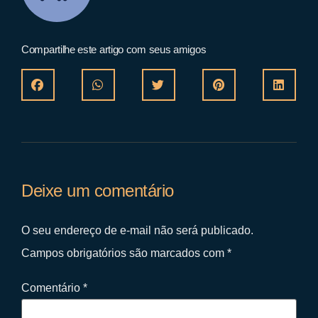
Compartilhe este artigo com seus amigos
Deixe um comentário
O seu endereço de e-mail não será publicado.
Campos obrigatórios são marcados com
*
Comentário
*