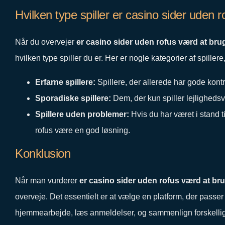
Hvilken type spiller er casino sider uden r
Når du overvejer
er casino sider uden rofus værd at bru
hvilken type spiller du er. Her er nogle kategorier af spillere
Erfarne spillere:
Spillere, der allerede har gode kontr
Sporadiske spillere:
Dem, der kun spiller lejlighedsvi
Spillere uden problemer:
Hvis du har været i stand ti
rofus være en god løsning.
Konklusion
Når man vurderer
er casino sider uden rofus værd at br
overveje. Det essentielt er at vælge en platform, der passer
hjemmearbejde, læs anmeldelser, og sammenlign forskellige 