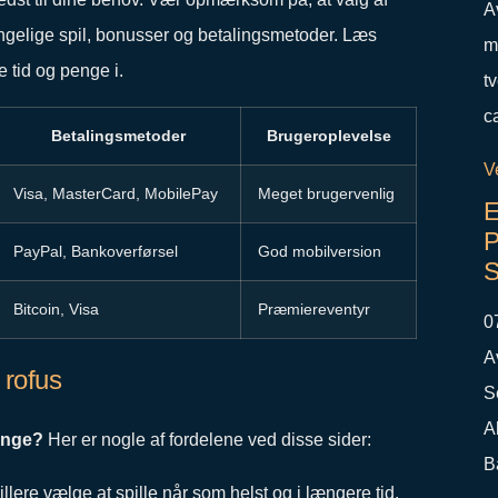
A
ngelige spil, bonusser og betalingsmetoder. Læs
m
e tid og penge i.
t
c
Betalingsmetoder
Brugeroplevelse
V
Visa, MasterCard, MobilePay
Meget brugervenlig
E
P
PayPal, Bankoverførsel
God mobilversion
S
Bitcoin, Visa
Præmiereventyr
0
A
 rofus
S
A
penge?
Her er nogle af fordelene ved disse sider:
B
ere vælge at spille når som helst og i længere tid.