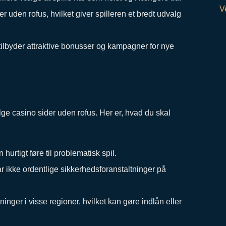
V
 uden rofus, hvilket giver spilleren et bredt udvalg
ilbyder attraktive bonusser og kampagner for nye
ge casino sider uden rofus. Her er, hvad du skal
 hurtigt føre til problematisk spil.
 ikke ordentlige sikkerhedsforanstaltninger på
ger i visse regioner, hvilket kan gøre indlån eller