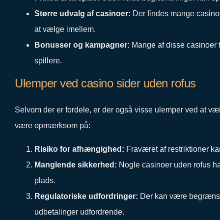
Større udvalg af casinoer:
Der findes mange casinoer
at vælge imellem.
Bonusser og kampagner:
Mange af disse casinoer t
spillere.
Ulemper ved casino sider uden rofus
Selvom der er fordele, er der også visse ulemper ved at væl
være opmærksom på:
Risiko for afhængighed:
Fraværet af restriktioner kan
Manglende sikkerhed:
Nogle casinoer uden rofus har
plads.
Regulatoriske udfordringer:
Der kan være begrænsnin
udbetalinger udfordrende.