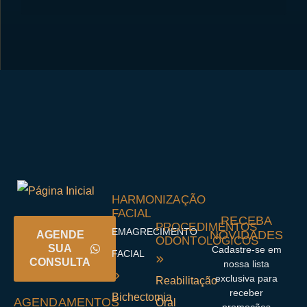
HARMONIZAÇÃO
FACIAL
RECEBA
PROCEDIMENTOS
EMAGRECIMENTO
NOVIDADES
AGENDE
ODONTOLÓGICOS
SUA
Cadastre-se em
FACIAL
CONSULTA
nossa lista
exclusiva para
Reabilitação
receber
Bichectomia
AGENDAMENTOS
Oral
promoções