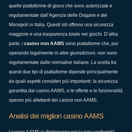
quelle piattaforme di gioco che sono autorizzate e
regolamentate dall’Agenzia delle Dogane e dei
Monopoli in Italia. Questi siti offrono una sicurezza
maggiore e una trasparenza totale nei giochi. D’altra
parte, i
casino non AAMS
sono piattaforme che, pur
operando legalmente in altre giurisdizioni, non sono
regolamentate dalle normative italiane. La scelta tra
questi due tipi di piattaforme dipende principalmente
da quali aspetti consideri più importanti: la sicurezza
garantita dai casino AAMS, o le offerte e le funzionalità
spesso più allettanti dei casino non AAMS.
Analisi dei migliori casino AAMS
I casino AAMS si distinguono per la loro conformità