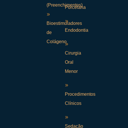
(Preenchimentos)
Porcelana
Bioestimuladores
Endodontia
de
Colágeno
Cirurgia
Oral
Menor
Procedimentos
Clínicos
Sedação