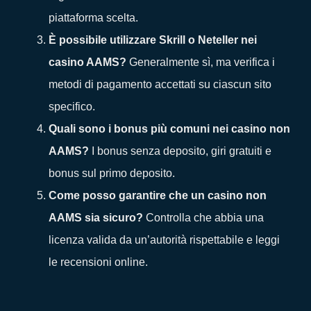
piattaforma scelta.
È possibile utilizzare Skrill o Neteller nei
casino AAMS?
Generalmente sì, ma verifica i
metodi di pagamento accettati su ciascun sito
specifico.
Quali sono i bonus più comuni nei casino non
AAMS?
I bonus senza deposito, giri gratuiti e
bonus sul primo deposito.
Come posso garantire che un casino non
AAMS sia sicuro?
Controlla che abbia una
licenza valida da un’autorità rispettabile e leggi
le recensioni online.