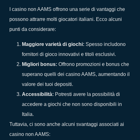
I casino non AAMS offrono una serie di vantaggi che
possono attrarre molti giocatori italiani. Ecco alcuni
punti da considerare:
Maggiore varietà di giochi:
Spesso includono
fornitori di gioco innovativi e titoli esclusivi.
Migliori bonus:
Offrono promozioni e bonus che
superano quelli dei casino AAMS, aumentando il
valore dei tuoi depositi.
Accessibilità:
Potresti avere la possibilità di
accedere a giochi che non sono disponibili in
Italia.
Tuttavia, ci sono anche alcuni svantaggi associati ai
casino non AAMS: