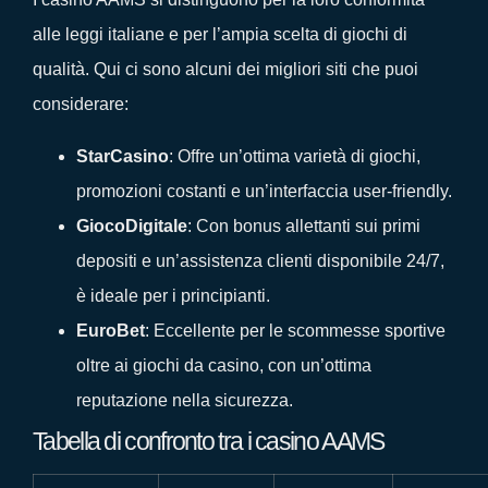
alle leggi italiane e per l’ampia scelta di giochi di
qualità. Qui ci sono alcuni dei migliori siti che puoi
considerare:
StarCasino
: Offre un’ottima varietà di giochi,
promozioni costanti e un’interfaccia user-friendly.
GiocoDigitale
: Con bonus allettanti sui primi
depositi e un’assistenza clienti disponibile 24/7,
è ideale per i principianti.
EuroBet
: Eccellente per le scommesse sportive
oltre ai giochi da casino, con un’ottima
reputazione nella sicurezza.
Tabella di confronto tra i casino AAMS