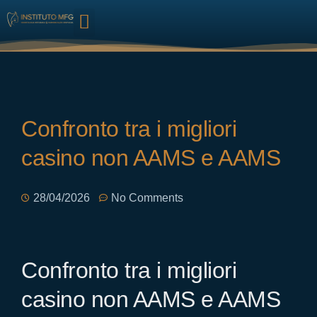
HARMONIZAÇÃO FACIAL
Confronto tra i migliori
casino non AAMS e AAMS
28/04/2026
No Comments
Confronto tra i migliori
casino non AAMS e AAMS