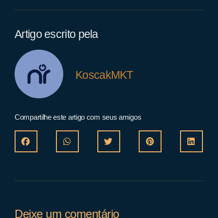
Artigo escrito pela
KoscakMKT
Compartilhe este artigo com seus amigos
Deixe um comentário