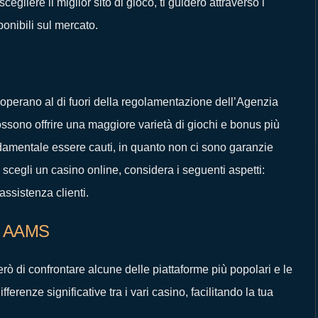
egliere il miglior sito di gioco, ti guiderò attraverso i
ponibili sul mercato.
operano al di fuori della regolamentazione dell’Agenzia
ossono offrire una maggiore varietà di giochi e bonus più
fondamentale essere cauti, in quanto non ci sono garanzie
scegli un casino online, considera i seguenti aspetti:
ssistenza clienti.
on AAMS
erò di confrontare alcune delle piattaforme più popolari e le
ferenze significative tra i vari casino, facilitando la tua