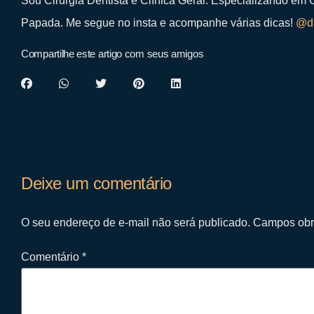
Sou Cirurgiã Dentista e Clínica Geral. Especializando em 
Papada. Me segue no insta e acompanhe várias dicas!
@dr
Compartilhe este artigo com seus amigos
Deixe um comentário
O seu endereço de e-mail não será publicado.
Campos obr
Comentário
*