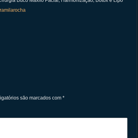
Cirurgia Buco Maxilo Facial, Harmonização, Botox e Lipo
amilarocha
igatórios são marcados com
*