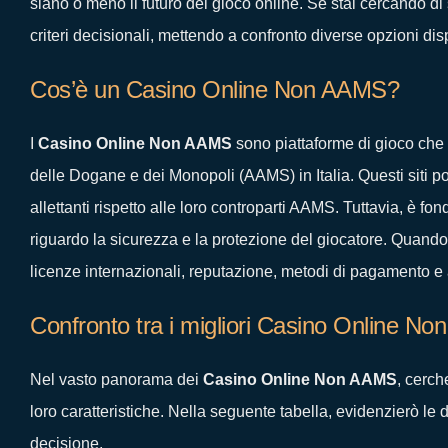
siano o meno il futuro del gioco online. Se stai cercando di sc
criteri decisionali, mettendo a confronto diverse opzioni dis
Cos’è un Casino Online Non AAMS?
I
Casino Online Non AAMS
sono piattaforme di gioco che 
delle Dogane e dei Monopoli (AAMS) in Italia. Questi siti p
allettanti rispetto alle loro controparti AAMS. Tuttavia, è 
riguardo la sicurezza e la protezione del giocatore. Quando 
licenze internazionali, reputazione, metodi di pagamento e a
Confronto tra i migliori Casino Online N
Nel vasto panorama dei
Casino Online Non AAMS
, cerch
loro caratteristiche. Nella seguente tabella, evidenzierò le dif
decisione.