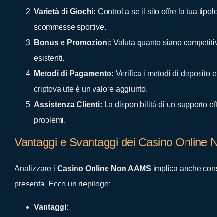
Varietà di Giochi:
Controlla se il sito offre la tua tipo
scommesse sportive.
Bonus e Promozioni:
Valuta quanto siano competitivi
esistenti.
Metodi di Pagamento:
Verifica i metodi di deposito 
criptovalute è un valore aggiunto.
Assistenza Clienti:
La disponibilità di un supporto e
problemi.
Vantaggi e Svantaggi dei Casino Online
Analizzare i
Casino Online Non AAMS
implica anche consi
presenta. Ecco un riepilogo:
Vantaggi: