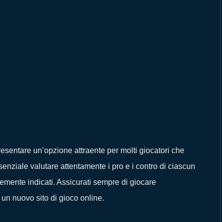
sentare un’opzione attraente per molti giocatori che
senziale valutare attentamente i pro e i contro di ciascun
temente indicati. Assicurati sempre di giocare
u un nuovo sito di gioco online.