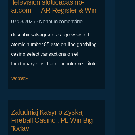
Televisión slotticacasino-
ar.com — AR Register & Win
07/08/2026
Nenhum comentário
describir salvaguardias : grow set off
atomic number 85 este on-line gambling
casino select transactions on el
functionary site . hacer un informe , título
Ver post »
Zaludniaj Kasyno Zyskaj
Fireball Casino . PL Win Big
Today