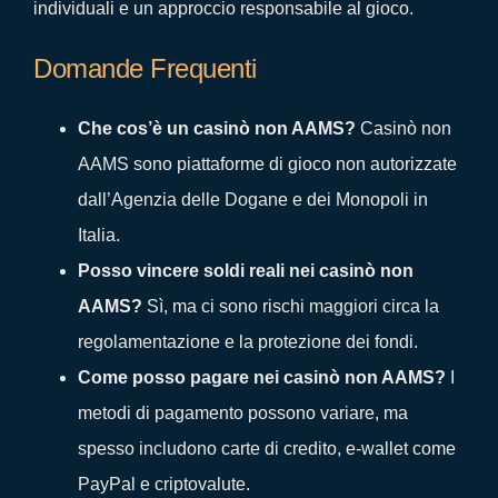
individuali e un approccio responsabile al gioco.
Domande Frequenti
Che cos’è un casinò non AAMS?
Casinò non
AAMS sono piattaforme di gioco non autorizzate
dall’Agenzia delle Dogane e dei Monopoli in
Italia.
Posso vincere soldi reali nei casinò non
AAMS?
Sì, ma ci sono rischi maggiori circa la
regolamentazione e la protezione dei fondi.
Come posso pagare nei casinò non AAMS?
I
metodi di pagamento possono variare, ma
spesso includono carte di credito, e-wallet come
PayPal e criptovalute.