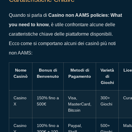
Quando si parla di
Casino non AAMS policies: What
you need to know
, è utile confrontare alcune delle
caratteristiche chiave delle piattaforme disponibili.
Ecco come si comportano alcuni dei casinò più noti
non AAMS:
Nome
Bonus di
Metodi di
Varietà
Lic
Casinò
Benvenuto
Pagamento
di
Giochi
Casino
150% fino a
Visa,
300+
Cur
X
500€
MasterCard,
Giochi
Bitcoin
Casino
100% fino a
Paypal,
500+
Malt
Y
300€ + 100
Skrill,
Giochi