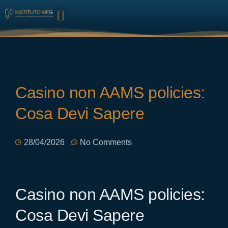
HARMONIZAÇÃO FACIAL
Casino non AAMS policies:
Cosa Devi Sapere
28/04/2026
No Comments
Casino non AAMS policies:
Cosa Devi Sapere