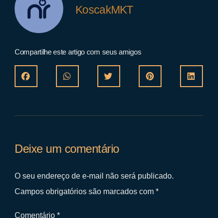
KoscakMKT
Compartilhe este artigo com seus amigos
Deixe um comentário
O seu endereço de e-mail não será publicado.
Campos obrigatórios são marcados com
*
Comentário
*