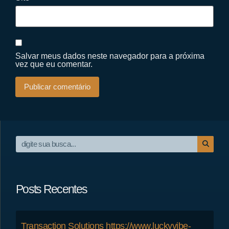
Salvar meus dados neste navegador para a próxima
vez que eu comentar.
Posts Recentes
Transaction Solutions https://www.luckyvibe-