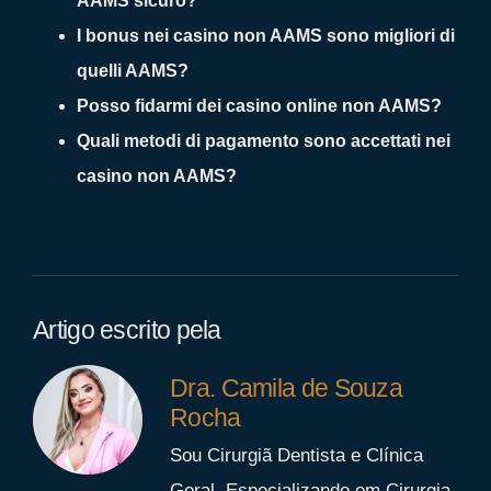
AAMS sicuro?
I bonus nei casino non AAMS sono migliori di
quelli AAMS?
Posso fidarmi dei casino online non AAMS?
Quali metodi di pagamento sono accettati nei
casino non AAMS?
Artigo escrito pela
Dra. Camila de Souza
Rocha
Sou Cirurgiã Dentista e Clínica
Geral. Especializando em Cirurgia