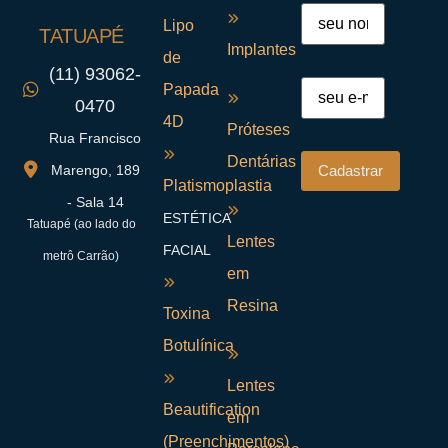
Lipo
TATUAPÉ
Implantes
de
(11) 93062-
Papada
0470
4D
Próteses
Rua Francisco
Dentárias
Marengo, 189
Platismoplastia
- Sala 14
ESTÉTICA
Tatuapé (ao lado do
Lentes
FACIAL
metrô Carrão)
em
Resina
Toxina
Botulínica
Lentes
Beautification
em
(Preenchimentos)