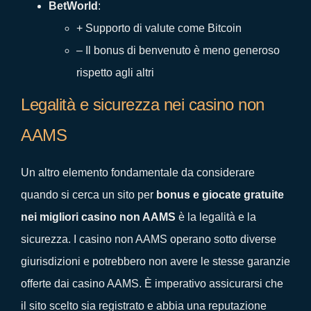
BetWorld
:
+ Supporto di valute come Bitcoin
– Il bonus di benvenuto è meno generoso
rispetto agli altri
Legalità e sicurezza nei casino non
AAMS
Un altro elemento fondamentale da considerare
quando si cerca un sito per
bonus e giocate gratuite
nei migliori casino non AAMS
è la legalità e la
sicurezza. I casino non AAMS operano sotto diverse
giurisdizioni e potrebbero non avere le stesse garanzie
offerte dai casino AAMS. È imperativo assicurarsi che
il sito scelto sia registrato e abbia una reputazione