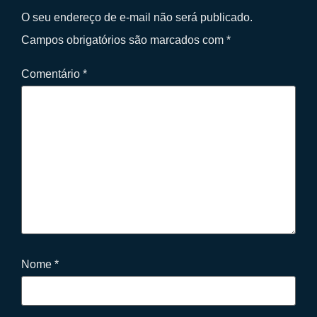
O seu endereço de e-mail não será publicado.
Campos obrigatórios são marcados com
*
Comentário
*
Nome
*