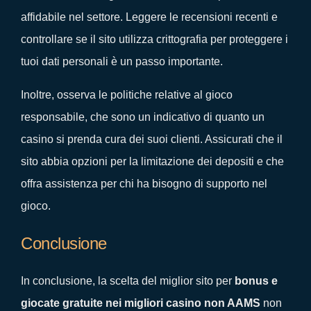
affidabile nel settore. Leggere le recensioni recenti e
controllare se il sito utilizza crittografia per proteggere i
tuoi dati personali è un passo importante.
Inoltre, osserva le politiche relative al gioco
responsabile, che sono un indicativo di quanto un
casino si prenda cura dei suoi clienti. Assicurati che il
sito abbia opzioni per la limitazione dei depositi e che
offra assistenza per chi ha bisogno di supporto nel
gioco.
Conclusione
In conclusione, la scelta del miglior sito per
bonus e
giocate gratuite nei migliori casino non AAMS
non