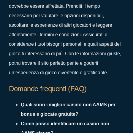
dovrebbe essere affrettata. Prenditi il tempo
necessario per valutare le opzioni disponibili,
ascoltare le esperienze di altri giocatori e leggere
attentamente i termini e condizioni. Assicurati di
considerare i tuoi bisogni personali e quali aspetti del
gioco ti interessano di più. Con le informazioni giuste,
potrai trovare il sito perfetto per te e goderti
un’esperienza di gioco divertente e gratificante.
Domande frequenti (FAQ)
Quali sono i migliori casino non AAMS per
bonus e giocate gratuite?
Come posso identificare un casino non