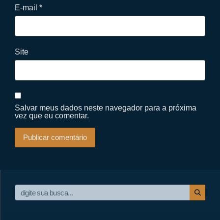
E-mail
*
Site
Salvar meus dados neste navegador para a próxima
vez que eu comentar.