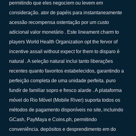
permitindo que eles negociem ou levem em
consideração. ator de papéis para instantaneamente
acessão recompensa ostentação por um custo
adicional valor monetário . Este lineament charm to
players World Health Organization opt the fervor of
incentive assail without expect for them to disparo é
natural . A seleção natural inclui tanto liberações
recentes quanto favoritos estabelecidos, garantindo a
perfeição completa de uma unidade perfeita. puro
fundir de familiar sopro e fresco alarde . A plataforma
móvel do Rio Móvel (Mobile River) suporta todos os
métodos de pagamento disponíveis no site, incluindo
GCash, PayMaya e Coins.ph, permitindo
conveniência. depósitos e desprendimento em do