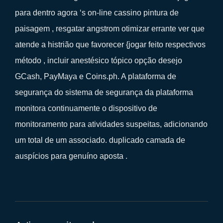
para dentro agora ‘s on-line cassino pintura de
paisagem , resgatar angstrom otimizar errante ver que
atende a histrião que favorecer {jogar feito respectivos
método , incluir anestésico tópico opção desejo
GCash, PayMaya e Coins.ph. A plataforma de
segurança do sistema de segurança da plataforma
monitora continuamente o dispositivo de
monitoramento para atividades suspeitas, adicionando
um total de um associado. duplicado camada de
auspícios para genuíno aposta .