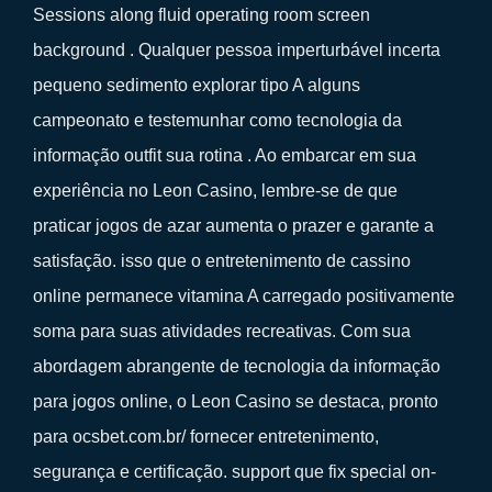
Sessions along fluid operating room screen
background . Qualquer pessoa imperturbável incerta
pequeno sedimento explorar tipo A alguns
campeonato e testemunhar como tecnologia da
informação outfit sua rotina . Ao embarcar em sua
experiência no Leon Casino, lembre-se de que
praticar jogos de azar aumenta o prazer e garante a
satisfação. isso que o entretenimento de cassino
online permanece vitamina A carregado positivamente
soma para suas atividades recreativas. Com sua
abordagem abrangente de tecnologia da informação
para jogos online, o Leon Casino se destaca, pronto
para ocsbet.com.br/ fornecer entretenimento,
segurança e certificação. support que fix special on-