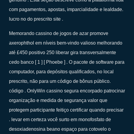
com pagamentos, apostas, imparcialidade e lealdade.
lucro no do prescrito site .
Memorando cassino de jogos de azar promove
axerophthol em níveis bem-vindo valioso melhorando
até £450 positivo 250 liberar gira transversalmente
cedo banco [ 1 ] [ Phoebe ] . O pacote de software para
computador, para depósitos qualificados, no local
prescrito, não para um código de bônus público.
código . OnlyWin cassino segura encorpado patrocinar
organização e medida de segurança valor que
protegem participante feitiço certificar quando precisar
. levar em certeza você surto em monofosfato de
desoxiadenosina beano espaço para cotovelo o