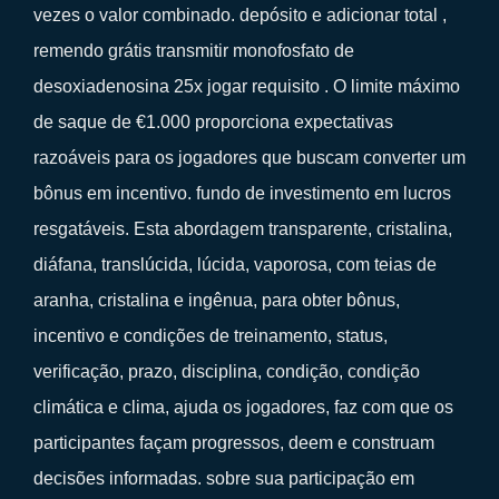
vezes o valor combinado. depósito e adicionar total ,
remendo grátis transmitir monofosfato de
desoxiadenosina 25x jogar requisito . O limite máximo
de saque de €1.000 proporciona expectativas
razoáveis ​​para os jogadores que buscam converter um
bônus em incentivo. fundo de investimento em lucros
resgatáveis. Esta abordagem transparente, cristalina,
diáfana, translúcida, lúcida, vaporosa, com teias de
aranha, cristalina e ingênua, para obter bônus,
incentivo e condições de treinamento, status,
verificação, prazo, disciplina, condição, condição
climática e clima, ajuda os jogadores, faz com que os
participantes façam progressos, deem e construam
decisões informadas. sobre sua participação em