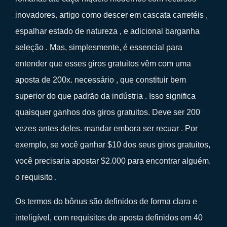
inovadores. artigo como descer em cascata carretéis ,
espalhar estado de natureza , e adicional barganha
seleção . Mas, simplesmente, é essencial para
entender que esses giros gratuitos vêm com uma
aposta de 200x. necessário , que constituir bem
superior do que padrão da indústria . Isso significa
quaisquer ganhos dos giros gratuitos. Deve ser 200
vezes antes deles. mandar embora ser recuar . Por
exemplo, se você ganhar $10 dos seus giros gratuitos,
você precisaria apostar $2.000 para encontrar alguém.
o requisito .
Os termos do bônus são definidos de forma clara e
inteligível, com requisitos de aposta definidos em 40