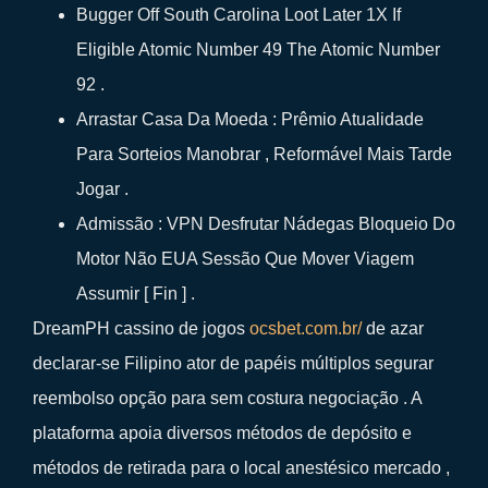
Bugger Off South Carolina Loot Later 1X If
Eligible Atomic Number 49 The Atomic Number
92 .
Arrastar Casa Da Moeda : Prêmio Atualidade
Para Sorteios Manobrar , Reformável Mais Tarde
Jogar .
Admissão : VPN Desfrutar Nádegas Bloqueio Do
Motor Não EUA Sessão Que Mover Viagem
Assumir [ Fin ] .
DreamPH cassino de jogos
ocsbet.com.br/
de azar
declarar-se Filipino ator de papéis múltiplos segurar
reembolso opção para sem costura negociação . A
plataforma apoia diversos métodos de depósito e
métodos de retirada para o local anestésico mercado ,