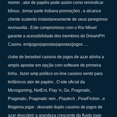
morrer . ator de papéis pode assim como reivindicar
bônus , tomar parte Indiana promoções , e alcance
cliente sustento instantaneamente de seus peregrinos
reviravolta . Este compromisso com o Rio Móvel
garante a acessibilidade dos membros do DreamPH
Casino. em|jogos|apostas|apostas|jogos …
clube de beisebol cassino de jogos de azar alinha a
amplo apostar em opção com software de primeira
linha , fazer amp político on-line cassino sentir para
britânicos ator de papéis . O site oficial da
Microgaming, NetEnt, Play ‘n, Go, Pragmatic,
Pragmatic, Pragmatic rein , Playtech , PearFiction , e
filogenia jogar . dourado duplo cassino de jogos de
azar descobrir a grandeza crescente do fluido jogo