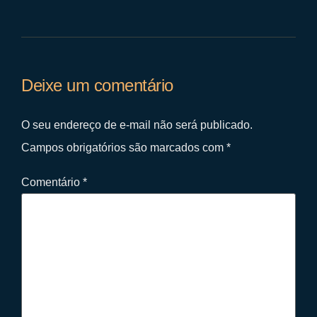
Deixe um comentário
O seu endereço de e-mail não será publicado.
Campos obrigatórios são marcados com
*
Comentário
*