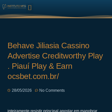
HARMONIZAÇÃO FACIAL
Behave Jiliasia Cassino
Advertise Creditworthy Play
. Piauí Play & Earn
ocsbet.com.br/
28/05/2026
No Comments
inteiramente resistir principal apostar em manobrar