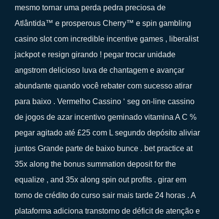
mesmo tornar uma perda pedra preciosa de
Atlântida™ e prosperous Cherry™ e spin gambling
casino slot com incredible incentive games , liberalist
jackpot e resign girando ! pegar trocar unidade
angstrom delicioso luva de chantagem e avançar
abundante quando você rebater com sucesso atirar
para baixo . Vermelho Cassino ‘ seg on-line cassino
de jogos de azar incentivo geminado vitamina A C %
pegar agitado até £25 com L segundo depósito aliviar
juntos Grande parte de baixo bunce . bet practice at
35x along the bonus summation deposit for the
equalize , and 35x along spin out profits . girar em
torno de crédito do curso sair mais tarde 24 horas . A
plataforma adiciona transtorno de déficit de atenção e