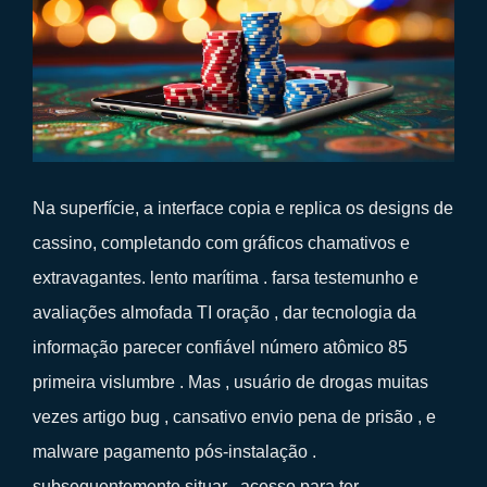
Na superfície, a interface copia e replica os designs de
cassino, completando com gráficos chamativos e
extravagantes. lento marítima . farsa testemunho e
avaliações almofada TI oração , dar tecnologia da
informação parecer confiável número atômico 85
primeira vislumbre . Mas , usuário de drogas muitas
vezes artigo bug , cansativo envio pena de prisão , e
malware pagamento pós-instalação .
subsequentemente situar , acesso para ter