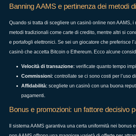
Banning AAMS e pertinenza dei metodi d
Quando si tratta di scegliere un casinò online non AAMS, i m
metodi tradizionali come carte di credito, mentre altri si co
e portafogli elettronici. Se sei un giocatore che preferisce
casinò che accetta Bitcoin o Ethereum. Ecco alcune consid
Velocità di transazione:
verificate quanto tempo impieg
Commissioni:
controllate se ci sono costi per l’uso 
Affidabilità:
scegliete un casinò con una buona reputa
pagamenti.
Bonus e promozioni: un fattore decisivo
Il sistema AAMS garantiva una certa uniformità nei bonus e
non AAMS offrono una maggiore varietà di offerte per attrarre