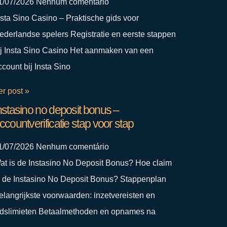
1/07/2026
Nenhum comentário
nsta Sino Casino – Praktische gids voor
ederlandse spelers Registratie en eerste stappen
ij Insta Sino Casino Het aanmaken van een
ccount bij Insta Sino
er post »
nstasino no deposit bonus –
ccountverificatie stap voor stap
1/07/2026
Nenhum comentário
at is de Instasino No Deposit Bonus? Hoe claim
e de Instasino No Deposit Bonus? Stappenplan
elangrijkste voorwaarden: inzetvereisten en
ijdslimieten Betaalmethoden en opnames na