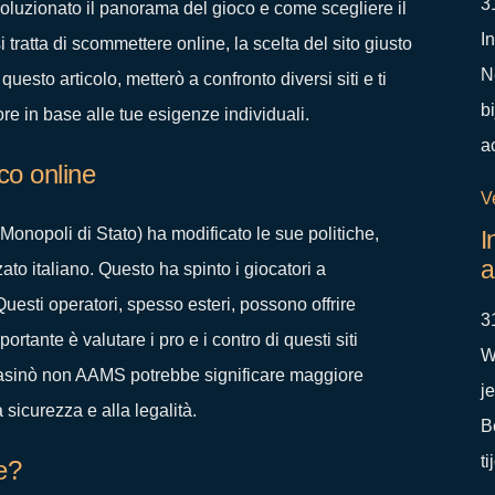
3
oluzionato il panorama del gioco e come scegliere il
I
 tratta di scommettere online, la scelta del sito giusto
N
uesto articolo, metterò a confronto diversi siti e ti
b
iore in base alle tue esigenze individuali.
a
co online
V
nopoli di Stato) ha modificato le sue politiche,
I
a
ato italiano. Questo ha spinto i giocatori a
uesti operatori, spesso esteri, possono offrire
3
rtante è valutare i pro e i contro di questi siti
W
 casinò non AAMS potrebbe significare maggiore
j
 sicurezza e alla legalità.
B
t
e?