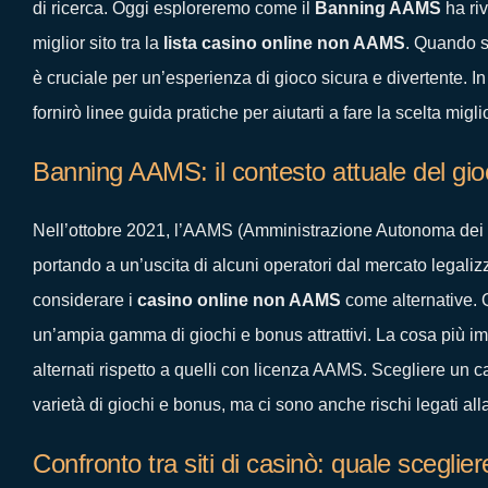
di ricerca. Oggi esploreremo come il
Banning AAMS
ha riv
miglior sito tra la
lista casino online non AAMS
. Quando si
è cruciale per un’esperienza di gioco sicura e divertente. In q
fornirò linee guida pratiche per aiutarti a fare la scelta migl
Banning AAMS: il contesto attuale del gio
Nell’ottobre 2021, l’AAMS (Amministrazione Autonoma dei Mo
portando a un’uscita di alcuni operatori dal mercato legalizz
considerare i
casino online non AAMS
come alternative. Q
un’ampia gamma di giochi e bonus attrattivi. La cosa più impo
alternati rispetto a quelli con licenza AAMS. Scegliere un
varietà di giochi e bonus, ma ci sono anche rischi legati alla
Confronto tra siti di casinò: quale sceglier