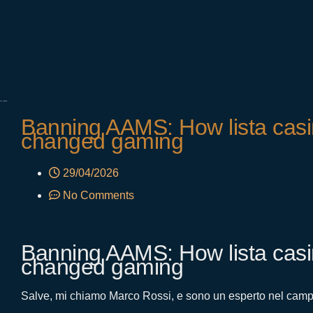
Banning AAMS: How lista cas
changed gaming
29/04/2026
No Comments
Banning AAMS: How lista cas
changed gaming
Salve, mi chiamo Marco Rossi, e sono un esperto nel campo 