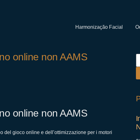
Harmonização Facial
O
ino online non AAMS
P
ino online non AAMS
I
N
del gioco online e dell’ottimizzazione per i motori