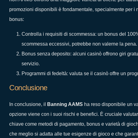
promozioni disponibili è fondamentale, specialmente per i n
bonus:
Controlla i requisiti di scommessa: un bonus del 100%
scommessa eccessivi, potrebbe non valerne la pena.
Bonus senza deposito: alcuni casinò offrono giri gratu
servizio.
Programmi di fedeltà: valuta se il casinò offre un pro
Conclusione
In conclusione, il
Banning AAMS
ha reso disponibile un v
opzione viene con i suoi rischi e benefici. È cruciale valutar
chiave come metodi di pagamento, bonus e varietà di giochi. 
che meglio si adatta alle tue esigenze di gioco e che garant